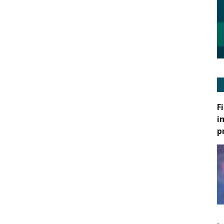
F
i
p