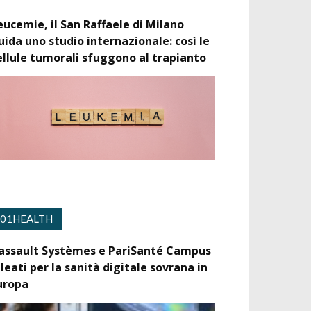
eucemie, il San Raffaele di Milano
uida uno studio internazionale: così le
ellule tumorali sfuggono al trapianto
01HEALTH
assault Systèmes e PariSanté Campus
lleati per la sanità digitale sovrana in
uropa