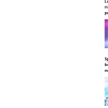
L
r
p
S
b
n