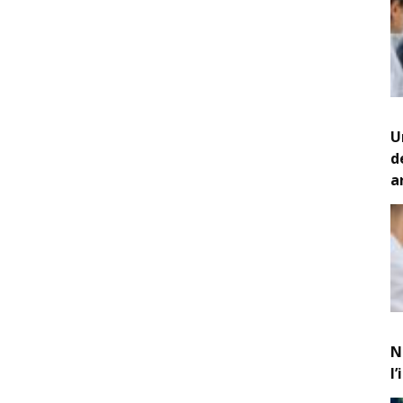
U
d
a
N
l