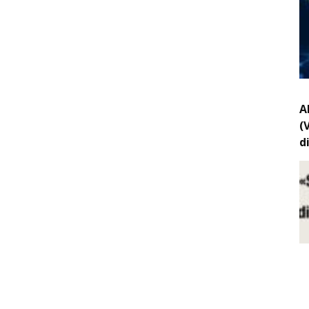
A
(
d