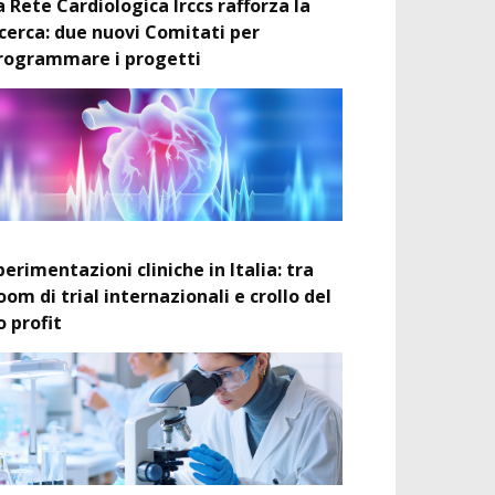
a Rete Cardiologica Irccs rafforza la
icerca: due nuovi Comitati per
rogrammare i progetti
perimentazioni cliniche in Italia: tra
oom di trial internazionali e crollo del
o profit