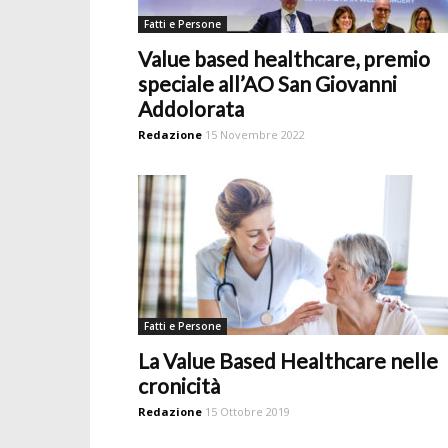
Fatti e Persone
Value based healthcare, premio
speciale all’AO San Giovanni
Addolorata
Redazione
15 Novembre 2022
Fatti e Persone
La Value Based Healthcare nelle
cronicità
Redazione
15 Ottobre 2019