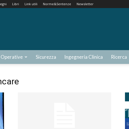
egni
Libri
Link utili
Norme&Sentenze
Newsletter
 Operative
Sicurezza
Ingegneria Clinica
Ricerca
hcare