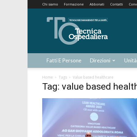
Chi siamo
Formazione
Abbonati
Contatti
Conv
Tecnica
Ospedaliera
Fatti E Persone
Direzioni
Unità
Home
Tags
Value based healthcare
Tag: value based healt