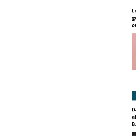
L
g
c
D
a
E