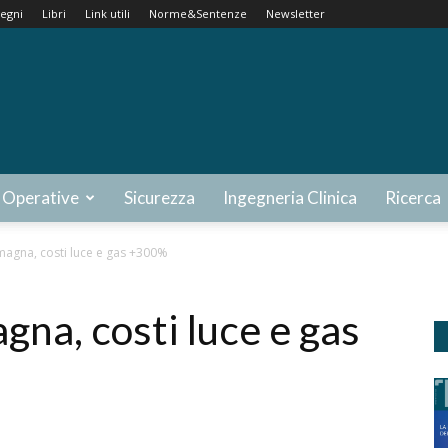
egni
Libri
Link utili
Norme&Sentenze
Newsletter
 Operative
Sicurezza
Ingegneria Clinica
Ricerca
magna, costi luce e gas +300%
na, costi luce e gas