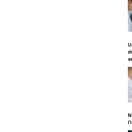
U
d
a
N
l