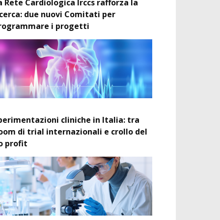
a Rete Cardiologica Irccs rafforza la
icerca: due nuovi Comitati per
rogrammare i progetti
perimentazioni cliniche in Italia: tra
oom di trial internazionali e crollo del
o profit