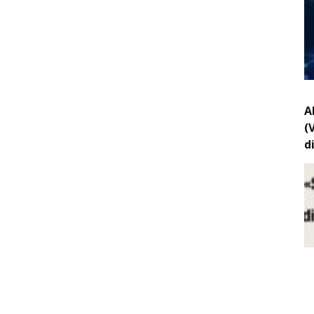
A
(
d