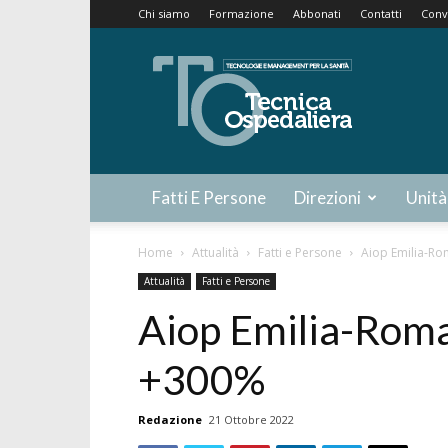
Chi siamo
Formazione
Abbonati
Contatti
Conv
Tecnica
Ospedaliera
Fatti E Persone
Direzioni
Unità
Home
Attualità
Fatti e Persone
Aiop Emilia-Ro
Attualità
Fatti e Persone
Aiop Emilia-Romag
+300%
Redazione
21 Ottobre 2022