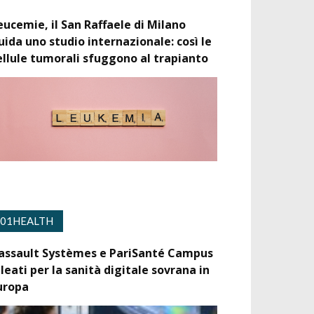
eucemie, il San Raffaele di Milano
uida uno studio internazionale: così le
ellule tumorali sfuggono al trapianto
01HEALTH
assault Systèmes e PariSanté Campus
lleati per la sanità digitale sovrana in
uropa