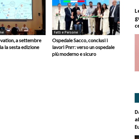
L
g
c
one
Fatti e Persone
vation, a settembre
Ospedale Sacco, conclusi i
ia la sesta edizione
lavori Pnrr: verso un ospedale
più moderno e sicuro
D
a
E