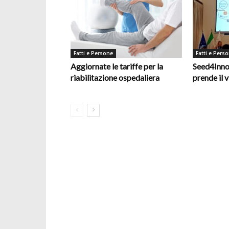
Fatti e Persone
Fatti e Pers
Aggiornate le tariffe per la
Seed4Inno
riabilitazione ospedaliera
prende il v