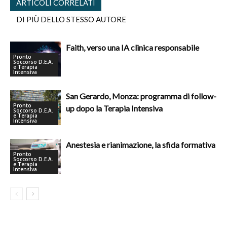
ARTICOLI CORRELATI
DI PIÙ DELLO STESSO AUTORE
Faith, verso una IA clinica responsabile
Pronto
Soccorso D.E.A.
e Terapia
Intensiva
San Gerardo, Monza: programma di follow-
Pronto
up dopo la Terapia Intensiva
Soccorso D.E.A.
e Terapia
Intensiva
Anestesia e rianimazione, la sfida formativa
Pronto
Soccorso D.E.A.
e Terapia
Intensiva