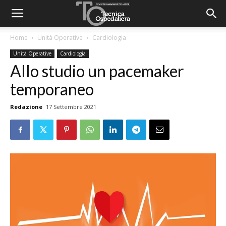
Home
Unità Operative
Cardiologia
Unità Operative
Cardiologia
Allo studio un pacemaker
temporaneo
Redazione
17 Settembre 2021