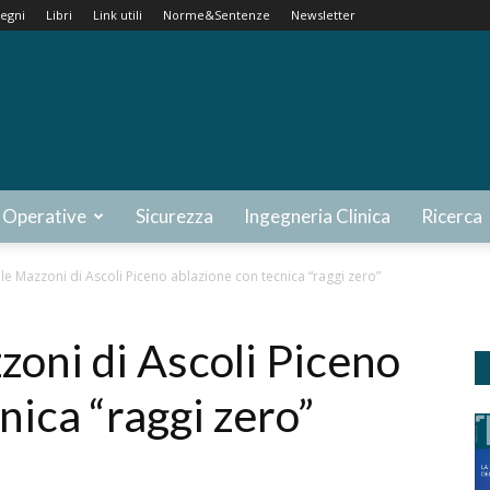
egni
Libri
Link utili
Norme&Sentenze
Newsletter
 Operative
Sicurezza
Ingegneria Clinica
Ricerca
le Mazzoni di Ascoli Piceno ablazione con tecnica “raggi zero”
zoni di Ascoli Piceno
nica “raggi zero”