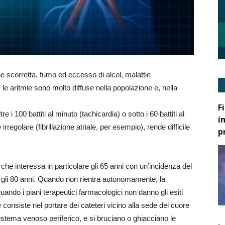
ne scorretta, fumo ed eccesso di alcol, malattie
e, le aritmie sono molto diffuse nella popolazione e, nella
F
e i 100 battiti al minuto (tachicardia) o sotto i 60 battiti al
i
egolare (fibrillazione atriale, per esempio), rende difficile
p
le, che interessa in particolare gli 65 anni con un’incidenza del
gli 80 anni. Quando non rientra autonomamente, la
 quando i piani terapeutici farmacologici non danno gli esiti
 consiste nel portare dei cateteri vicino alla sede del cuore
istema venoso periferico, e si bruciano o ghiacciano le