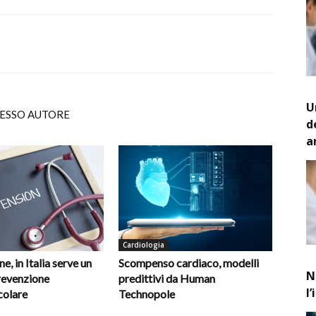
U
TESSO AUTORE
d
a
Cardiologia
e, in Italia serve un
Scompenso cardiaco, modelli
N
revenzione
predittivi da Human
l
colare
Technopole