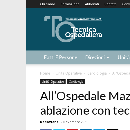
Chi siamo
Formazione
Abbonati
Contatti
Conv
Tecnica
Ospedaliera
Fatti E Persone
Direzioni
Unità
Home
Unità Operative
Cardiologia
All’Ospeda
Unità Operative
Cardiologia
All’Ospedale Maz
ablazione con tec
Redazione
9 Novembre 2021