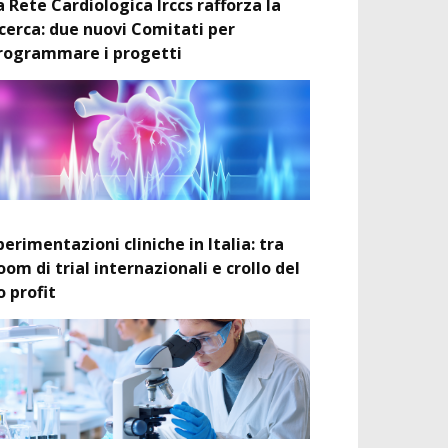
a Rete Cardiologica Irccs rafforza la
icerca: due nuovi Comitati per
rogrammare i progetti
perimentazioni cliniche in Italia: tra
oom di trial internazionali e crollo del
o profit