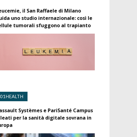
eucemie, il San Raffaele di Milano
uida uno studio internazionale: così le
ellule tumorali sfuggono al trapianto
01HEALTH
assault Systèmes e PariSanté Campus
lleati per la sanità digitale sovrana in
uropa