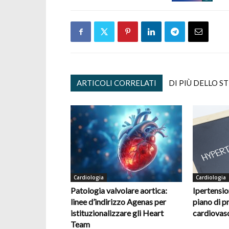
ARTICOLI CORRELATI
DI PIÙ DELLO S
Cardiologia
Cardiologia
Patologia valvolare aortica:
Ipertension
linee d’indirizzo Agenas per
piano di p
istituzionalizzare gli Heart
cardiovas
Team