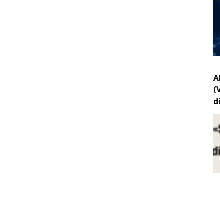
A
(
d