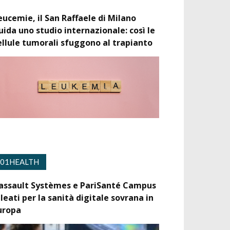
eucemie, il San Raffaele di Milano
uida uno studio internazionale: così le
ellule tumorali sfuggono al trapianto
01HEALTH
assault Systèmes e PariSanté Campus
lleati per la sanità digitale sovrana in
uropa