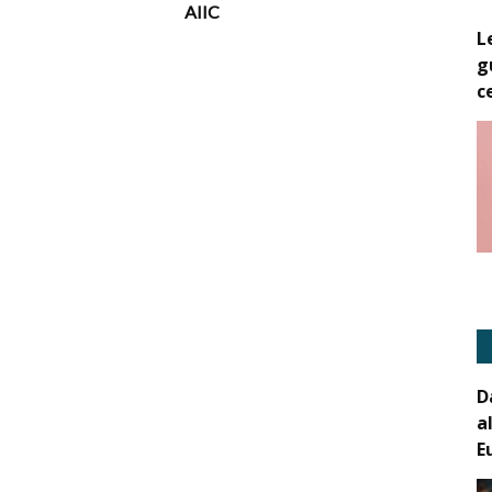
AIIC
L
g
c
D
a
E