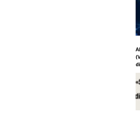
A
(
d