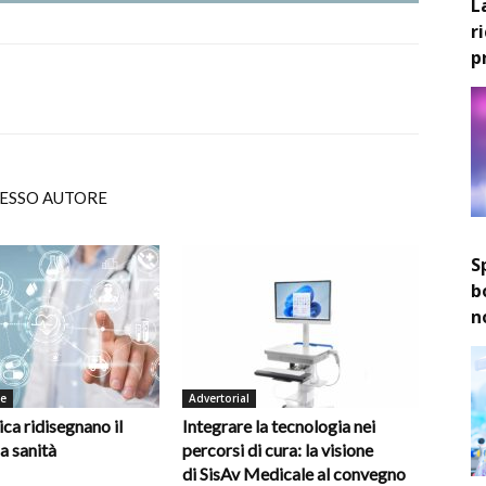
L
r
p
TESSO AUTORE
S
b
n
de
Advertorial
ica ridisegnano il
Integrare la tecnologia nei
la sanità
percorsi di cura: la visione
di SisAv Medicale al convegno