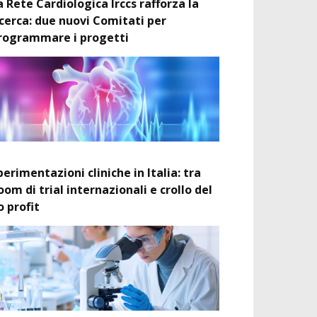
a Rete Cardiologica Irccs rafforza la
icerca: due nuovi Comitati per
rogrammare i progetti
perimentazioni cliniche in Italia: tra
oom di trial internazionali e crollo del
o profit