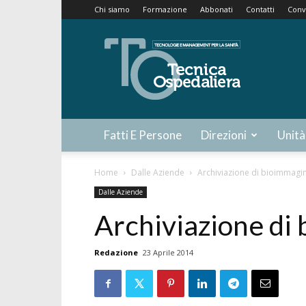
Chi siamo
Formazione
Abbonati
Contatti
Conv
Tecnica
Ospedaliera
Fatti E Persone
Direzioni
Unità
Home
Dalle Aziende
Archiviazione di bioimmagin
Dalle Aziende
Archiviazione di
Redazione
23 Aprile 2014