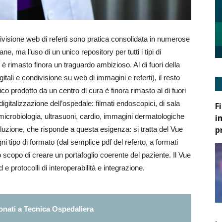
ivisione web di referti sono pratica consolidata in numerose
ane, ma l’uso di un unico repository per tutti i tipi di
è rimasto finora un traguardo ambizioso. Al di fuori della
gitali e condivisione su web di immagini e referti), il resto
co prodotto da un centro di cura è finora rimasto al di fuori
 digitalizzazione dell’ospedale: filmati endoscopici, di sala
F
microbiologia, ultrasuoni, cardio, immagini dermatologiche
i
p
luzione, che risponde a questa esigenza: si tratta del Vue
gni tipo di formato (dal semplice pdf del referto, a formati
lo scopo di creare un portafoglio coerente del paziente. Il Vue
e protocolli di interoperabilità e integrazione.
nati a Tecnica Ospedaliera