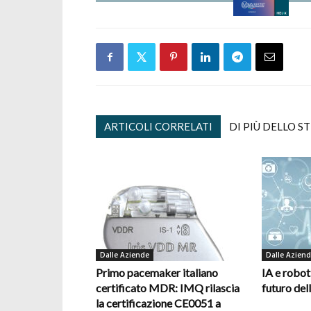
ARTICOLI CORRELATI
DI PIÙ DELLO S
Dalle Aziende
Dalle Azien
Primo pacemaker italiano
IA e robot
certificato MDR: IMQ rilascia
futuro del
la certificazione CE0051 a