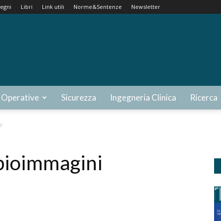
egni
Libri
Link utili
Norme&Sentenze
Newsletter
 Operative
Sicurezza
Ingegneria Clinica
Ricerca
i
 bioimmagini