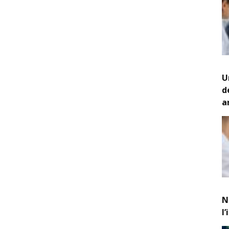
U
d
a
N
l