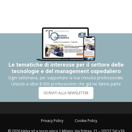
Le tematiche di interesse per il settore delle
tecnologie e del management ospedaliero
Ogni settimana, per supportare la tua crescita professionale.
Unisciti a oltre 8.900 professionisti che già ne fanno parte
ISCRIVITI ALLA NEWSLETTER
Privacy Policy
Cookie Policy
© 2026 Helyx srl a socio unico | Milano: Via Eritrea, 21 – 20157 Tel +39