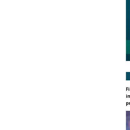
F
i
p