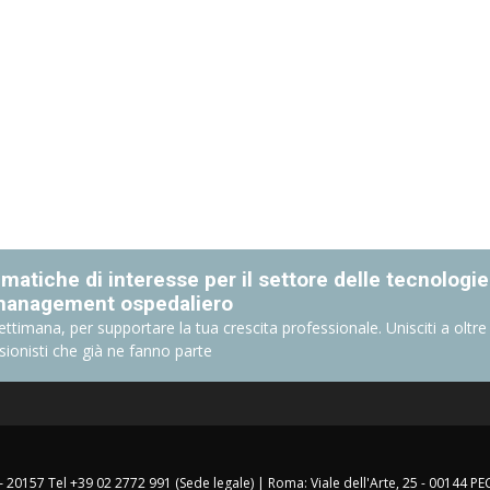
matiche di interesse per il settore delle tecnologie
management ospedaliero
ettimana, per supportare la tua crescita professionale. Unisciti a oltre
sionisti che già ne fanno parte
 – 20157 Tel +39 02 2772 991 (Sede legale) | Roma: Viale dell'Arte, 25 - 00144 PE