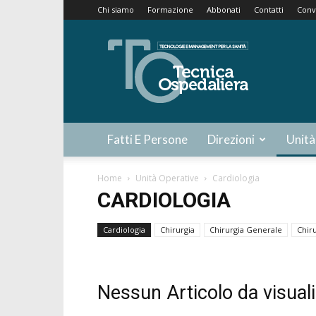
Chi siamo
Formazione
Abbonati
Contatti
Conv
Tecnica
Ospedaliera
Fatti E Persone
Direzioni
Unità
Home
Unità Operative
Cardiologia
CARDIOLOGIA
Cardiologia
Chirurgia
Chirurgia Generale
Chir
Nessun Articolo da visual