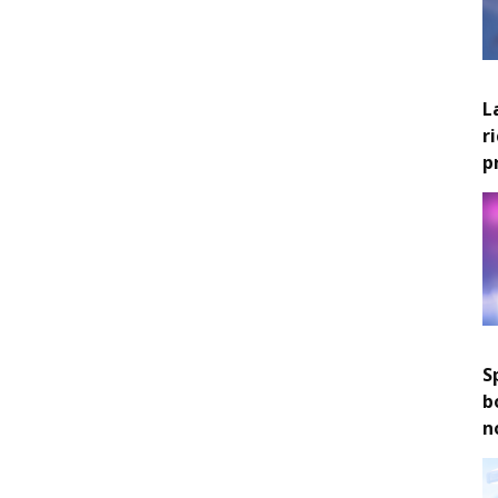
L
r
p
S
b
n