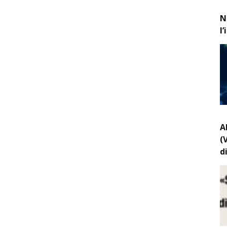
N
l
A
(
d