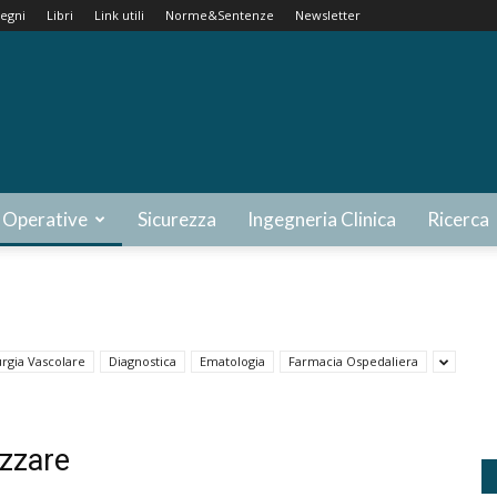
egni
Libri
Link utili
Norme&Sentenze
Newsletter
 Operative
Sicurezza
Ingegneria Clinica
Ricerca
urgia Vascolare
Diagnostica
Ematologia
Farmacia Ospedaliera
izzare