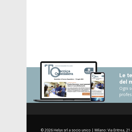
Le te
del 
Ogni s
profes
© 2026 Helyx srl a socio unico | Milano: Via Eritrea, 21