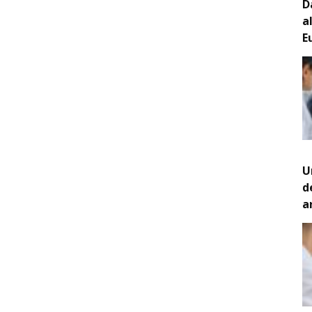
D
a
E
U
d
a