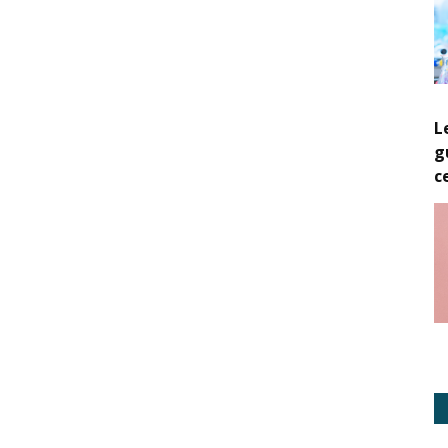
L
g
c