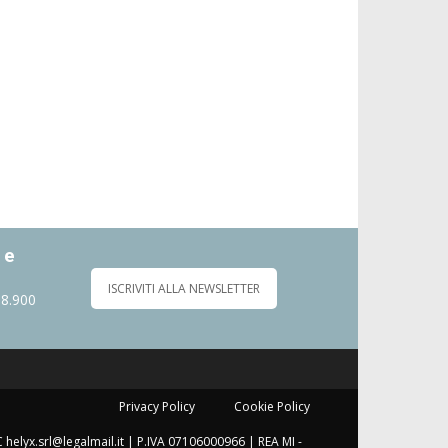
 e
ISCRIVITI ALLA NEWSLETTER
 8.900
Privacy Policy
Cookie Policy
C helyx.srl@legalmail.it | P.IVA 07106000966 | REA MI -