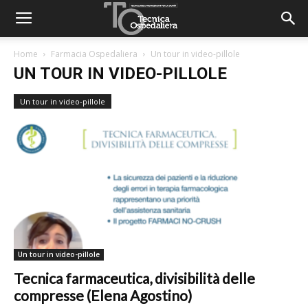
Home
Farmacia Ospedaliera
Un tour in video-pillole
UN TOUR IN VIDEO-PILLOLE
Un tour in video-pillole
Un tour in video-pillole
Tecnica farmaceutica, divisibilità delle
compresse (Elena Agostino)