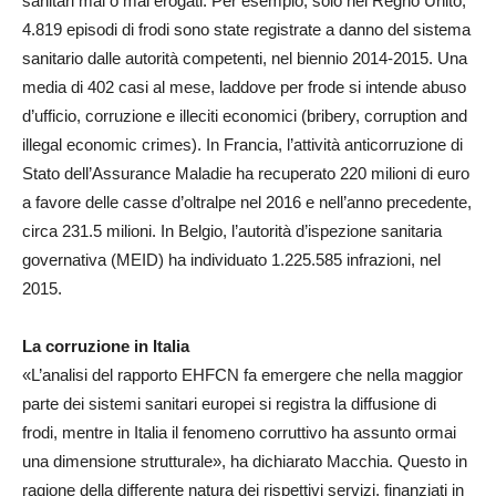
sanitari mal o mai erogati. Per esempio, solo nel Regno Unito,
4.819 episodi di frodi sono state registrate a danno del sistema
sanitario dalle autorità competenti, nel biennio 2014-2015. Una
media di 402 casi al mese, laddove per frode si intende abuso
d’ufficio, corruzione e illeciti economici (bribery, corruption and
illegal economic crimes). In Francia, l’attività anticorruzione di
Stato dell’Assurance Maladie ha recuperato 220 milioni di euro
a favore delle casse d’oltralpe nel 2016 e nell’anno precedente,
circa 231.5 milioni. In Belgio, l’autorità d’ispezione sanitaria
governativa (MEID) ha individuato 1.225.585 infrazioni, nel
2015.
La corruzione in Italia
«L’analisi del rapporto EHFCN fa emergere che nella maggior
parte dei sistemi sanitari europei si registra la diffusione di
frodi, mentre in Italia il fenomeno corruttivo ha assunto ormai
una dimensione strutturale», ha dichiarato Macchia. Questo in
ragione della differente natura dei rispettivi servizi, finanziati in