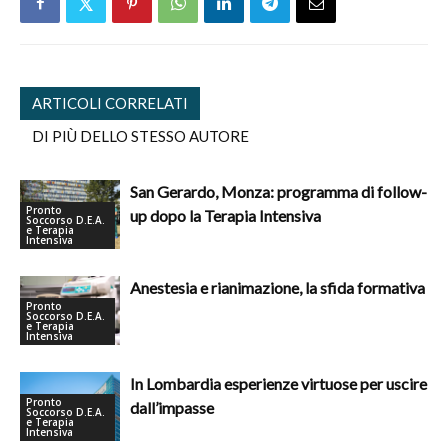
ARTICOLI CORRELATI
DI PIÙ DELLO STESSO AUTORE
San Gerardo, Monza: programma di follow-
Pronto
up dopo la Terapia Intensiva
Soccorso D.E.A.
e Terapia
Intensiva
Anestesia e rianimazione, la sfida formativa
Pronto
Soccorso D.E.A.
e Terapia
Intensiva
In Lombardia esperienze virtuose per uscire
Pronto
dall’impasse
Soccorso D.E.A.
e Terapia
Intensiva