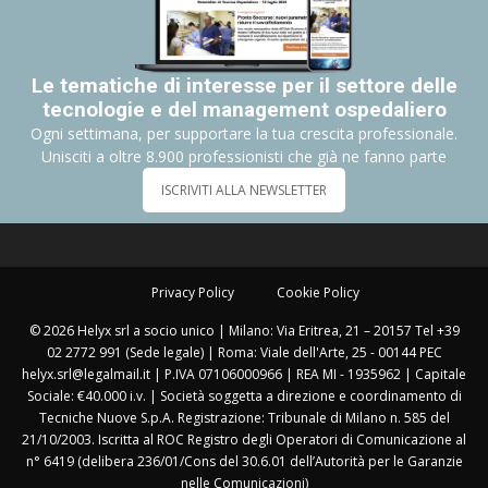
Le tematiche di interesse per il settore delle
tecnologie e del management ospedaliero
Ogni settimana, per supportare la tua crescita professionale.
Unisciti a oltre 8.900 professionisti che già ne fanno parte
ISCRIVITI ALLA NEWSLETTER
Privacy Policy
Cookie Policy
© 2026 Helyx srl a socio unico | Milano: Via Eritrea, 21 – 20157 Tel +39
02 2772 991 (Sede legale) | Roma: Viale dell'Arte, 25 - 00144 PEC
helyx.srl@legalmail.it | P.IVA 07106000966 | REA MI - 1935962 | Capitale
Sociale: €40.000 i.v. | Società soggetta a direzione e coordinamento di
Tecniche Nuove S.p.A. Registrazione: Tribunale di Milano n. 585 del
21/10/2003. Iscritta al ROC Registro degli Operatori di Comunicazione al
n° 6419 (delibera 236/01/Cons del 30.6.01 dell’Autorità per le Garanzie
nelle Comunicazioni)