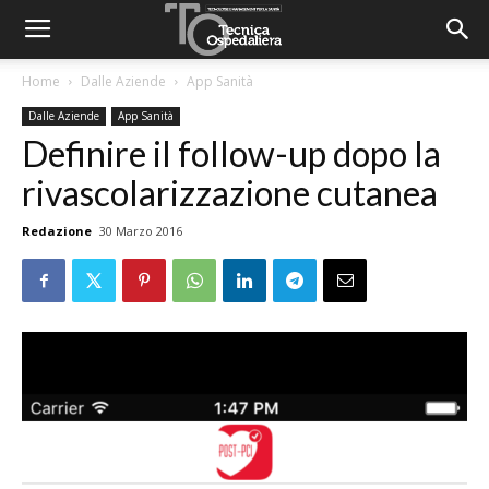
Home
Dalle Aziende
App Sanità
Dalle Aziende
App Sanità
Definire il follow-up dopo la
rivascolarizzazione cutanea
Redazione
30 Marzo 2016