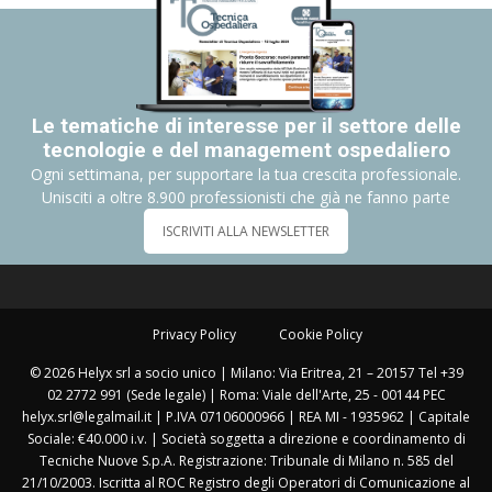
Le tematiche di interesse per il settore delle
tecnologie e del management ospedaliero
Ogni settimana, per supportare la tua crescita professionale.
Unisciti a oltre 8.900 professionisti che già ne fanno parte
ISCRIVITI ALLA NEWSLETTER
Privacy Policy
Cookie Policy
© 2026 Helyx srl a socio unico | Milano: Via Eritrea, 21 – 20157 Tel +39
02 2772 991 (Sede legale) | Roma: Viale dell'Arte, 25 - 00144 PEC
helyx.srl@legalmail.it | P.IVA 07106000966 | REA MI - 1935962 | Capitale
Sociale: €40.000 i.v. | Società soggetta a direzione e coordinamento di
Tecniche Nuove S.p.A. Registrazione: Tribunale di Milano n. 585 del
21/10/2003. Iscritta al ROC Registro degli Operatori di Comunicazione al