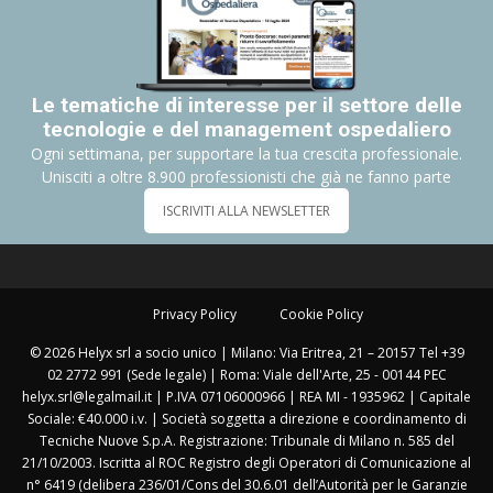
Le tematiche di interesse per il settore delle
tecnologie e del management ospedaliero
Ogni settimana, per supportare la tua crescita professionale.
Unisciti a oltre 8.900 professionisti che già ne fanno parte
ISCRIVITI ALLA NEWSLETTER
Privacy Policy
Cookie Policy
© 2026 Helyx srl a socio unico | Milano: Via Eritrea, 21 – 20157 Tel +39
02 2772 991 (Sede legale) | Roma: Viale dell'Arte, 25 - 00144 PEC
helyx.srl@legalmail.it | P.IVA 07106000966 | REA MI - 1935962 | Capitale
Sociale: €40.000 i.v. | Società soggetta a direzione e coordinamento di
Tecniche Nuove S.p.A. Registrazione: Tribunale di Milano n. 585 del
21/10/2003. Iscritta al ROC Registro degli Operatori di Comunicazione al
n° 6419 (delibera 236/01/Cons del 30.6.01 dell’Autorità per le Garanzie