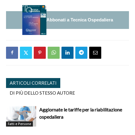
Abbonati a Tecnica Ospedaliera
ARTICOLI CORRELATI
DI PIÙ DELLO STESSO AUTORE
Aggiornate le tariffe per la riabilitazione
ospedaliera
Fatti e Persone