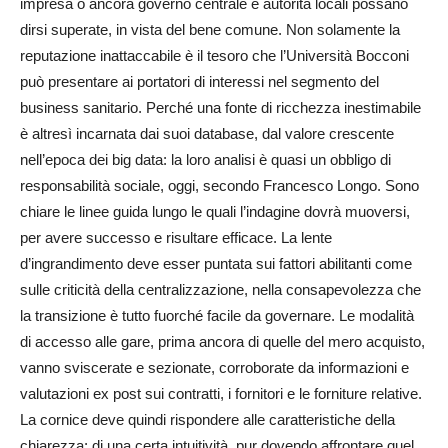
impresa o ancora governo centrale e autorità locali possano
dirsi superate, in vista del bene comune. Non solamente la
reputazione inattaccabile è il tesoro che l’Università Bocconi
può presentare ai portatori di interessi nel segmento del
business sanitario. Perché una fonte di ricchezza inestimabile
è altresì incarnata dai suoi database, dal valore crescente
nell’epoca dei big data: la loro analisi è quasi un obbligo di
responsabilità sociale, oggi, secondo Francesco Longo. Sono
chiare le linee guida lungo le quali l’indagine dovrà muoversi,
per avere successo e risultare efficace. La lente
d’ingrandimento deve esser puntata sui fattori abilitanti come
sulle criticità della centralizzazione, nella consapevolezza che
la transizione è tutto fuorché facile da governare. Le modalità
di accesso alle gare, prima ancora di quelle del mero acquisto,
vanno sviscerate e sezionate, corroborate da informazioni e
valutazioni ex post sui contratti, i fornitori e le forniture relative.
La cornice deve quindi rispondere alle caratteristiche della
chiarezza; di una certa intuitività, pur dovendo affrontare quel