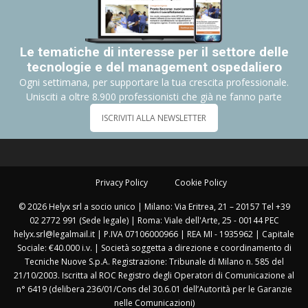
Le tematiche di interesse per il settore delle
tecnologie e del management ospedaliero
Ogni settimana, per supportare la tua crescita professionale.
Unisciti a oltre 8.900 professionisti che già ne fanno parte
ISCRIVITI ALLA NEWSLETTER
Privacy Policy
Cookie Policy
© 2026 Helyx srl a socio unico | Milano: Via Eritrea, 21 – 20157 Tel +39
02 2772 991 (Sede legale) | Roma: Viale dell'Arte, 25 - 00144 PEC
helyx.srl@legalmail.it | P.IVA 07106000966 | REA MI - 1935962 | Capitale
Sociale: €40.000 i.v. | Società soggetta a direzione e coordinamento di
Tecniche Nuove S.p.A. Registrazione: Tribunale di Milano n. 585 del
21/10/2003. Iscritta al ROC Registro degli Operatori di Comunicazione al
n° 6419 (delibera 236/01/Cons del 30.6.01 dell’Autorità per le Garanzie
nelle Comunicazioni)