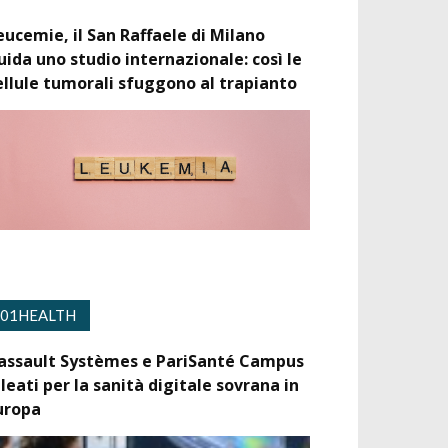
eucemie, il San Raffaele di Milano
uida uno studio internazionale: così le
ellule tumorali sfuggono al trapianto
01HEALTH
assault Systèmes e PariSanté Campus
lleati per la sanità digitale sovrana in
uropa