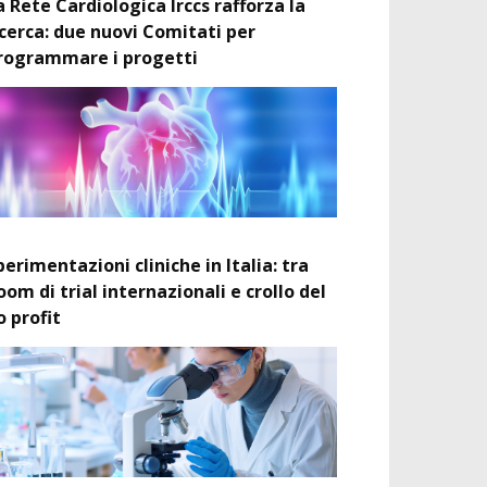
a Rete Cardiologica Irccs rafforza la
icerca: due nuovi Comitati per
rogrammare i progetti
perimentazioni cliniche in Italia: tra
oom di trial internazionali e crollo del
o profit