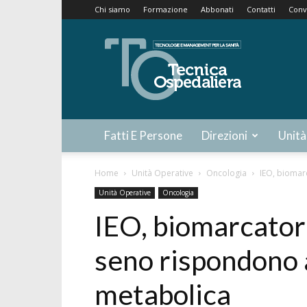
Chi siamo
Formazione
Abbonati
Contatti
Conv
Tecnica
Ospedaliera
Fatti E Persone
Direzioni
Unità
Home
Unità Operative
Oncologia
IEO, biomar
Unità Operative
Oncologia
IEO, biomarcatore
seno rispondono a
metabolica