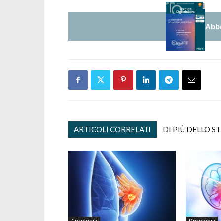
Abbo
ARTICOLI CORRELATI
DI PIÙ DELLO S
Oncologia
Oncologia