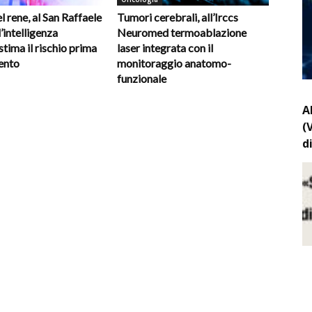
 rene, al San Raffaele
Tumori cerebrali, all’Irccs
’intelligenza
Neuromed termoablazione
 stima il rischio prima
laser integrata con il
vento
monitoraggio anatomo-
funzionale
A
(
d