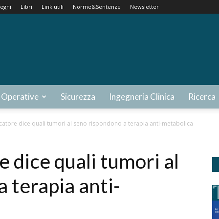
egni
Libri
Link utili
Norme&Sentenze
Newsletter
 Operative
Sicurezza
Ingegneria Clinica
Ricerca
catore dice quali tumori al seno rispondono a terapia anti-metabolica
 dice quali tumori al
 terapia anti-