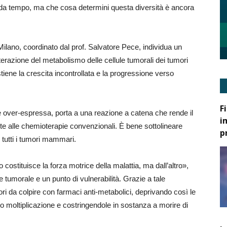
 da tempo, ma che cosa determini questa diversità è ancora
Milano, coordinato dal prof. Salvatore Pece, individua un
razione del metabolismo delle cellule tumorali dei tumori
iene la crescita incontrollata e la progressione verso
F
 over-espressa, porta a una reazione a catena che rende il
i
e alle chemioterapie convenzionali. È bene sottolineare
p
tutti i tumori mammari.
 costituisce la forza motrice della malattia, ma dall’altro»,
e tumorale e un punto di vulnerabilità. Grazie a tale
mori da colpire con farmaci anti-metabolici, deprivando così le
oro moltiplicazione e costringendole in sostanza a morire di