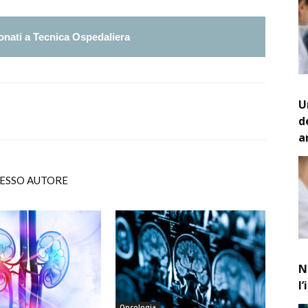
nati a Tecnica Ospedaliera
U
d
a
TESSO AUTORE
N
l
Oncologia