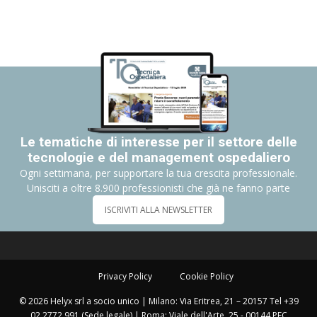
Le tematiche di interesse per il settore delle
tecnologie e del management ospedaliero
Ogni settimana, per supportare la tua crescita professionale.
Unisciti a oltre 8.900 professionisti che già ne fanno parte
ISCRIVITI ALLA NEWSLETTER
Privacy Policy
Cookie Policy
© 2026 Helyx srl a socio unico | Milano: Via Eritrea, 21 – 20157 Tel +39
02 2772 991 (Sede legale) | Roma: Viale dell'Arte, 25 - 00144 PEC