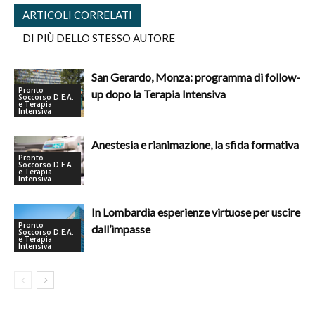
ARTICOLI CORRELATI
DI PIÙ DELLO STESSO AUTORE
San Gerardo, Monza: programma di follow-
Pronto
up dopo la Terapia Intensiva
Soccorso D.E.A.
e Terapia
Intensiva
Anestesia e rianimazione, la sfida formativa
Pronto
Soccorso D.E.A.
e Terapia
Intensiva
In Lombardia esperienze virtuose per uscire
Pronto
dall’impasse
Soccorso D.E.A.
e Terapia
Intensiva