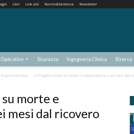
egni
Libri
Link utili
Norme&Sentenze
Newsletter
 Operative
Sicurezza
Ingegneria Clinica
Ricerca
Terapia Intensiva
La fragilità incide su morte e indipendenza a sei mesi dal r
e su morte e
i mesi dal ricovero