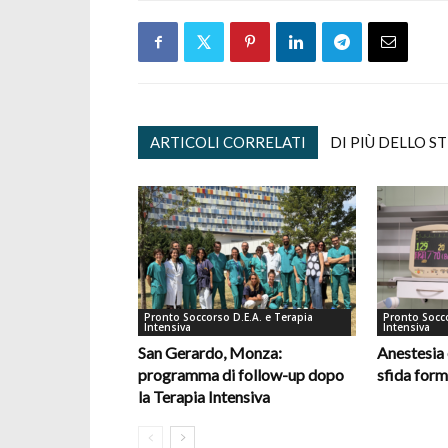
ARTICOLI CORRELATI
DI PIÙ DELLO S
Pronto Soccorso D.E.A. e Terapia
Pronto Socco
Intensiva
Intensiva
San Gerardo, Monza:
Anestesia 
programma di follow-up dopo
sfida form
la Terapia Intensiva