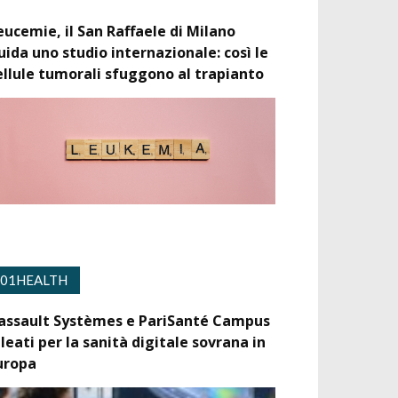
eucemie, il San Raffaele di Milano
uida uno studio internazionale: così le
ellule tumorali sfuggono al trapianto
01HEALTH
assault Systèmes e PariSanté Campus
lleati per la sanità digitale sovrana in
uropa