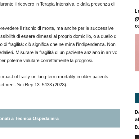
ante il ricovero in Terapia Intensiva, e dalla presenza di
L
g
c
 prevedere il rischio di morte, ma anche per le successive
ossibilità di essere dimessi al proprio domicilio, o a quello di
 di fragilità: ciò significa che ne mina l’indipendenza. Non
edalieri. Misurare la fragilità di un paziente anziano in arrivo
e per poterne valutare correttamente la prognosi.
. Impact of frailty on long-term mortality in older patients
artment. Sci Rep 13, 5433 (2023).
D
nati a Tecnica Ospedaliera
a
E