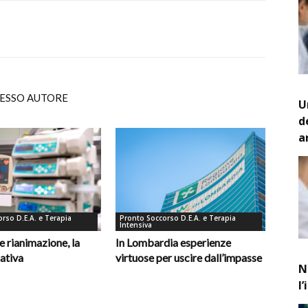
TESSO AUTORE
U
d
a
rso D.E.A. e Terapia
Pronto Soccorso D.E.A. e Terapia
Intensiva
e rianimazione, la
In Lombardia esperienze
ativa
virtuose per uscire dall’impasse
N
l