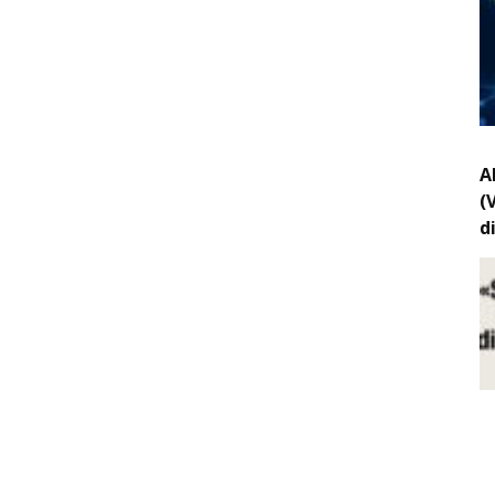
A
(
d