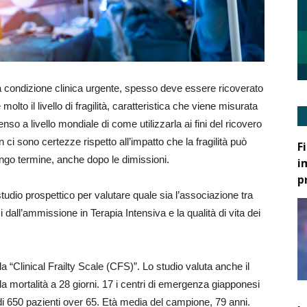
condizione clinica urgente, spesso deve essere ricoverato
olto il livello di fragilità, caratteristica che viene misurata
o a livello mondiale di come utilizzarla ai fini del ricovero
i sono certezze rispetto all’impatto che la fragilità può
F
lungo termine, anche dopo le dimissioni.
i
p
tudio prospettico per valutare quale sia l’associazione tra
si dall’ammissione in Terapia Intensiva e la qualità di vita dei
 è la “Clinical Frailty Scale (CFS)”. Lo studio valuta anche il
a mortalità a 28 giorni. 17 i centri di emergenza giapponesi
 di 650 pazienti over 65. Età media del campione, 79 anni.