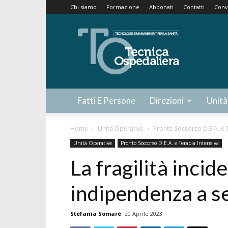
Chi siamo
Formazione
Abbonati
Contatti
Conv
Tecnica
Ospedaliera
Fatti E Persone
Direzioni
Unità
Home
Unità Operative
Pronto Soccorso D.E.A. e 
Unità Operative
Pronto Soccorso D.E.A. e Terapia Intensiva
La fragilità incid
indipendenza a se
Stefania Somaré
20 Aprile 2023