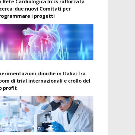
a Rete Cardiologica Irccs rafforza la
icerca: due nuovi Comitati per
rogrammare i progetti
perimentazioni cliniche in Italia: tra
oom di trial internazionali e crollo del
o profit