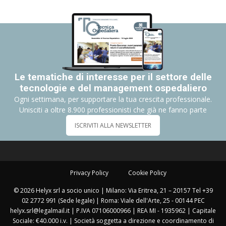
Le tematiche di interesse per il settore delle
tecnologie e del management ospedaliero
Ogni settimana, per supportare la tua crescita professionale.
Unisciti a oltre 8.900 professionisti che già ne fanno parte
ISCRIVITI ALLA NEWSLETTER
Privacy Policy
Cookie Policy
© 2026 Helyx srl a socio unico | Milano: Via Eritrea, 21 – 20157 Tel +39
02 2772 991 (Sede legale) | Roma: Viale dell'Arte, 25 - 00144 PEC
helyx.srl@legalmail.it | P.IVA 07106000966 | REA MI - 1935962 | Capitale
Sociale: €40.000 i.v. | Società soggetta a direzione e coordinamento di