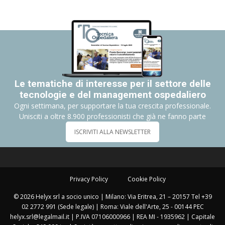
Le tematiche di interesse per il settore delle
tecnologie e del management ospedaliero
Ogni settimana, per supportare la tua crescita professionale.
Unisciti a oltre 8.900 professionisti che già ne fanno parte
ISCRIVITI ALLA NEWSLETTER
Privacy Policy
Cookie Policy
© 2026 Helyx srl a socio unico | Milano: Via Eritrea, 21 – 20157 Tel +39
02 2772 991 (Sede legale) | Roma: Viale dell'Arte, 25 - 00144 PEC
helyx.srl@legalmail.it | P.IVA 07106000966 | REA MI - 1935962 | Capitale