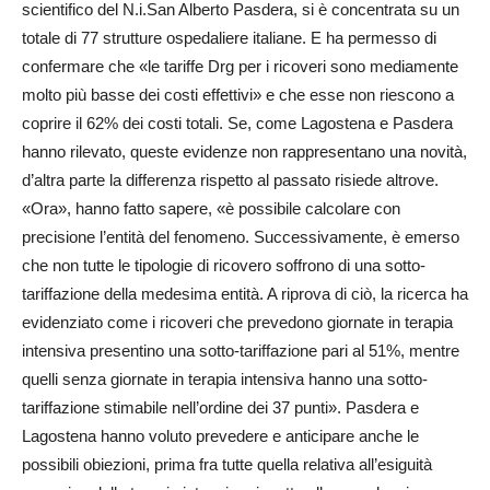
scientifico del N.i.San Alberto Pasdera, si è concentrata su un
totale di 77 strutture ospedaliere italiane. E ha permesso di
confermare che «le tariffe Drg per i ricoveri sono mediamente
molto più basse dei costi effettivi» e che esse non riescono a
coprire il 62% dei costi totali. Se, come Lagostena e Pasdera
hanno rilevato, queste evidenze non rappresentano una novità,
d’altra parte la differenza rispetto al passato risiede altrove.
«Ora», hanno fatto sapere, «è possibile calcolare con
precisione l’entità del fenomeno. Successivamente, è emerso
che non tutte le tipologie di ricovero soffrono di una sotto-
tariffazione della medesima entità. A riprova di ciò, la ricerca ha
evidenziato come i ricoveri che prevedono giornate in terapia
intensiva presentino una sotto-tariffazione pari al 51%, mentre
quelli senza giornate in terapia intensiva hanno una sotto-
tariffazione stimabile nell’ordine dei 37 punti». Pasdera e
Lagostena hanno voluto prevedere e anticipare anche le
possibili obiezioni, prima fra tutte quella relativa all’esiguità