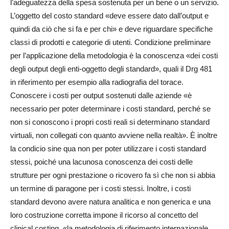
l’adeguatezza della spesa sostenuta per un bene o un servizio.
L’oggetto del costo standard «deve essere dato dall’output e
quindi da ciò che si fa e per chi» e deve riguardare specifiche
classi di prodotti e categorie di utenti. Condizione preliminare
per l’applicazione della metodologia è la conoscenza «dei costi
degli output degli enti-oggetto degli standard», quali il Drg 481
in riferimento per esempio alla radiografia del torace.
Conoscere i costi per output sostenuti dalle aziende «è
necessario per poter determinare i costi standard, perché se
non si conoscono i propri costi reali si determinano standard
virtuali, non collegati con quanto avviene nella realtà». È inoltre
la condicio sine qua non per poter utilizzare i costi standard
stessi, poiché una lacunosa conoscenza dei costi delle
strutture per ogni prestazione o ricovero fa sì che non si abbia
un termine di paragone per i costi stessi. Inoltre, i costi
standard devono avere natura analitica e non generica e una
loro costruzione corretta impone il ricorso al concetto del
clinical costing, «la metodologia di riferimento internazionale