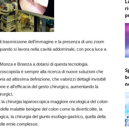
L
r
p
à di trasmissione dell’immagine e la presenza di uno zoom
 quando si lavora nella cavità addominale, con poca luce a
i Monza e Brianza a dotarsi di questa tecnologia.
S
paroscopista è sempre alla ricerca di nuove soluzioni che
b
a ad altissima definizione, che valorizzi dettagli invisibili
n
ne e all’efficacia del gesto chirurgico, aumentando la
rurgici.
ta la chirurgia laparoscopica maggiore oncologica del colon-
delle malattie benigne del colon come la diverticolite, la
ogica, la chirurgia del giunto esofago-gastrico, quella della
elle ernie complesse.