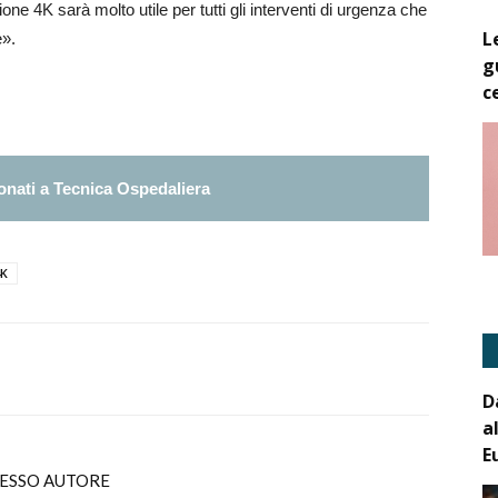
ione 4K sarà molto utile per tutti gli interventi di urgenza che
L
e».
g
c
nati a Tecnica Ospedaliera
4K
D
a
E
TESSO AUTORE