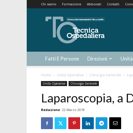
Chi siamo
Formazione
Abbonati
Contatti
Conv
Tecnica
Ospedaliera
Fatti E Persone
Direzioni
Unità
Home
Unità Operative
Chirurgia Generale
Lap
Unità Operative
Chirurgia Generale
Laparoscopia, a 
Redazione
22 Marzo 2018