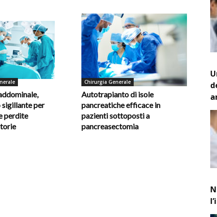
U
nerale
Chirurgia Generale
d
 addominale,
Autotrapianto di isole
a
 sigillante per
pancreatiche efficace in
e perdite
pazienti sottoposti a
torie
pancreasectomia
N
l