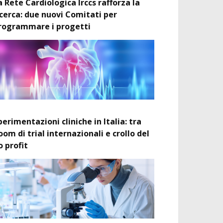
a Rete Cardiologica Irccs rafforza la
icerca: due nuovi Comitati per
rogrammare i progetti
perimentazioni cliniche in Italia: tra
oom di trial internazionali e crollo del
o profit