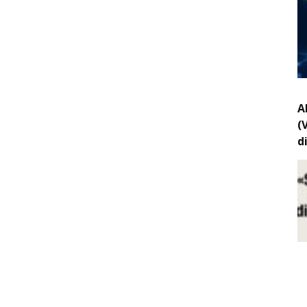
A
(
d