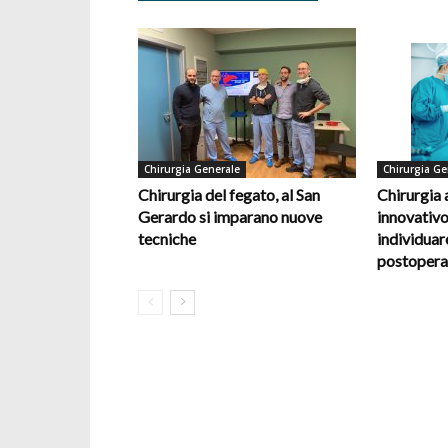
Chirurgia Generale
Chirurgia Ge
Chirurgia del fegato, al San
Chirurgia
Gerardo si imparano nuove
innovativo
tecniche
individuar
postopera