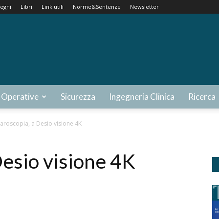
egni
Libri
Link utili
Norme&Sentenze
Newsletter
 Operative
Sicurezza
Ingegneria Clinica
Ricerca
aroscopia, a Desio visione 4K
Desio visione 4K