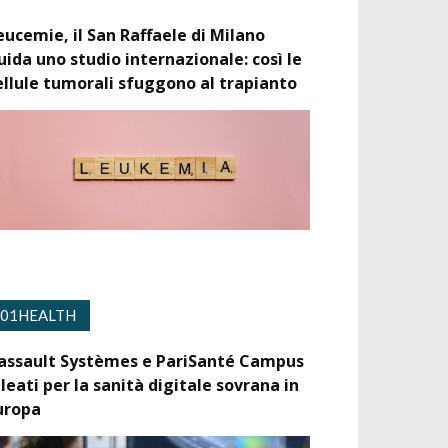
eucemie, il San Raffaele di Milano
uida uno studio internazionale: così le
ellule tumorali sfuggono al trapianto
01HEALTH
assault Systèmes e PariSanté Campus
lleati per la sanità digitale sovrana in
uropa