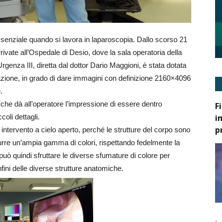
senziale quando si lavora in laparoscopia. Dallo scorso 21
ivate all’Ospedale di Desio, dove la sala operatoria della
genza III, diretta dal dottor Dario Maggioni, è stata dotata
azione, in grado di dare immagini con definizione 2160×4096
.
che dà all’operatore l’impressione di essere dentro
F
i
oli dettagli.
p
n intervento a cielo aperto, perché le strutture del corpo sono
rodurre un’ampia gamma di colori, rispettando fedelmente la
 può quindi sfruttare le diverse sfumature di colore per
ini delle diverse strutture anatomiche.