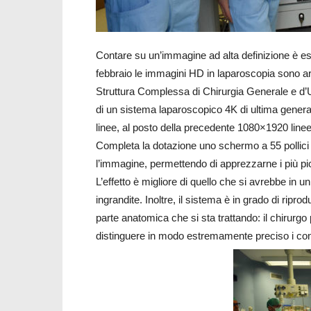
Contare su un’immagine ad alta definizione è es
febbraio le immagini HD in laparoscopia sono arr
Struttura Complessa di Chirurgia Generale e d’Ur
di un sistema laparoscopico 4K di ultima gener
linee, al posto della precedente 1080×1920 linee
Completa la dotazione uno schermo a 55 pollici 
l’immagine, permettendo di apprezzarne i più picc
L’effetto è migliore di quello che si avrebbe in u
ingrandite. Inoltre, il sistema è in grado di rip
parte anatomica che si sta trattando: il chirurgo
distinguere in modo estremamente preciso i conf