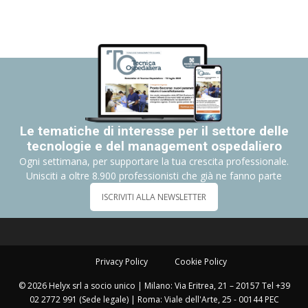
Le tematiche di interesse per il settore delle
tecnologie e del management ospedaliero
Ogni settimana, per supportare la tua crescita professionale.
Unisciti a oltre 8.900 professionisti che già ne fanno parte
ISCRIVITI ALLA NEWSLETTER
Privacy Policy
Cookie Policy
© 2026 Helyx srl a socio unico | Milano: Via Eritrea, 21 – 20157 Tel +39
02 2772 991 (Sede legale) | Roma: Viale dell'Arte, 25 - 00144 PEC