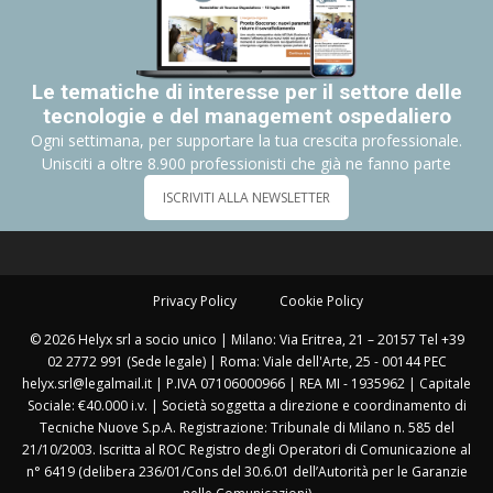
Le tematiche di interesse per il settore delle
tecnologie e del management ospedaliero
Ogni settimana, per supportare la tua crescita professionale.
Unisciti a oltre 8.900 professionisti che già ne fanno parte
ISCRIVITI ALLA NEWSLETTER
Privacy Policy
Cookie Policy
© 2026 Helyx srl a socio unico | Milano: Via Eritrea, 21 – 20157 Tel +39
02 2772 991 (Sede legale) | Roma: Viale dell'Arte, 25 - 00144 PEC
helyx.srl@legalmail.it | P.IVA 07106000966 | REA MI - 1935962 | Capitale
Sociale: €40.000 i.v. | Società soggetta a direzione e coordinamento di
Tecniche Nuove S.p.A. Registrazione: Tribunale di Milano n. 585 del
21/10/2003. Iscritta al ROC Registro degli Operatori di Comunicazione al
n° 6419 (delibera 236/01/Cons del 30.6.01 dell’Autorità per le Garanzie