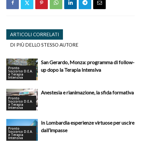
ARTICOLI CORRELATI
DI PIÙ DELLO STESSO AUTORE
San Gerardo, Monza: programma di follow-
Pronto
up dopo la Terapia Intensiva
Soccorso D.E.A.
e Terapia
Intensiva
Anestesia e rianimazione, la sfida formativa
Pronto
Soccorso D.E.A.
e Terapia
Intensiva
In Lombardia esperienze virtuose per uscire
Pronto
dall’impasse
Soccorso D.E.A.
e Terapia
Intensiva