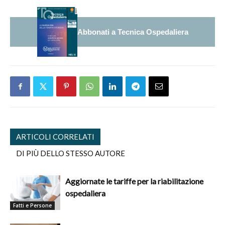
Abbonati a Tecnica Ospedaliera
ARTICOLI CORRELATI
DI PIÙ DELLO STESSO AUTORE
Aggiornate le tariffe per la riabilitazione
ospedaliera
Fatti e Persone