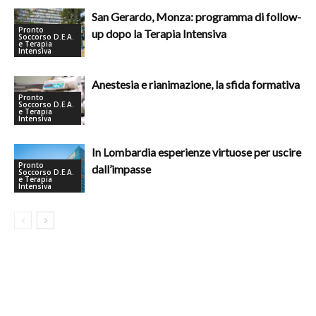
San Gerardo, Monza: programma di follow-
Pronto
up dopo la Terapia Intensiva
Soccorso D.E.A.
e Terapia
Intensiva
Anestesia e rianimazione, la sfida formativa
Pronto
Soccorso D.E.A.
e Terapia
Intensiva
In Lombardia esperienze virtuose per uscire
Pronto
dall’impasse
Soccorso D.E.A.
e Terapia
Intensiva