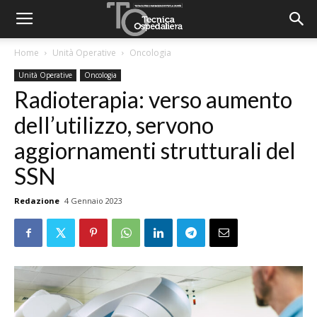
Home
Unità Operative
Oncologia
Unità Operative
Oncologia
Radioterapia: verso aumento
dell’utilizzo, servono
aggiornamenti strutturali del
SSN
Redazione
4 Gennaio 2023