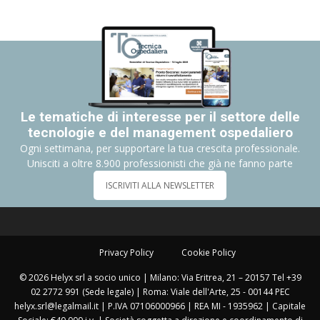
Le tematiche di interesse per il settore delle
tecnologie e del management ospedaliero
Ogni settimana, per supportare la tua crescita professionale.
Unisciti a oltre 8.900 professionisti che già ne fanno parte
ISCRIVITI ALLA NEWSLETTER
Privacy Policy
Cookie Policy
© 2026 Helyx srl a socio unico | Milano: Via Eritrea, 21 – 20157 Tel +39
02 2772 991 (Sede legale) | Roma: Viale dell'Arte, 25 - 00144 PEC
helyx.srl@legalmail.it | P.IVA 07106000966 | REA MI - 1935962 | Capitale