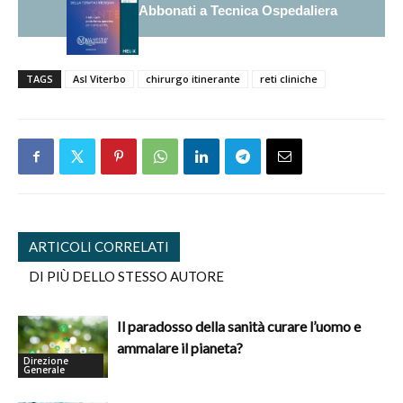
Abbonati a Tecnica Ospedaliera
TAGS
Asl Viterbo
chirurgo itinerante
reti cliniche
ARTICOLI CORRELATI
DI PIÙ DELLO STESSO AUTORE
Il paradosso della sanità curare l’uomo e
ammalare il pianeta?
Direzione
Generale