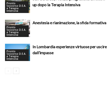
Pronto
up dopo la Terapia Intensiva
Soccorso D.E.A.
e Terapia
Intensiva
Anestesia e rianimazione, la sfida formativa
Pronto
Soccorso D.E.A.
e Terapia
Intensiva
In Lombardia esperienze virtuose per uscire
Pronto
dall’impasse
Soccorso D.E.A.
e Terapia
Intensiva