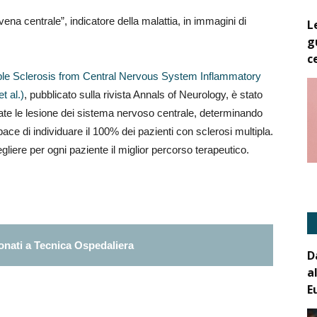
vena centrale”, indicatore della malattia, in immagini di
L
g
c
tiple Sclerosis from Central Nervous System Inflammatory
t al.)
, pubblicato sulla rivista Annals of Neurology, è stato
zzate le lesione dei sistema nervoso centrale, determinando
ace di individuare il 100% dei pazienti con sclerosi multipla.
liere per ogni paziente il miglior percorso terapeutico.
nati a Tecnica Ospedaliera
D
a
E