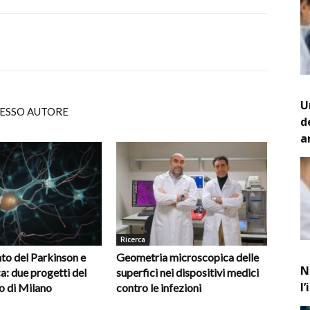
U
TESSO AUTORE
d
a
Ricerca
to del Parkinson e
Geometria microscopica delle
N
a: due progetti del
superfici nei dispositivi medici
l
o di Milano
contro le infezioni