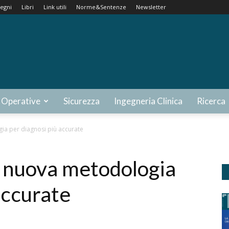
egni
Libri
Link utili
Norme&Sentenze
Newsletter
 Operative
Sicurezza
Ingegneria Clinica
Ricerca
gia per diagnosi più accurate
: nuova metodologia
accurate