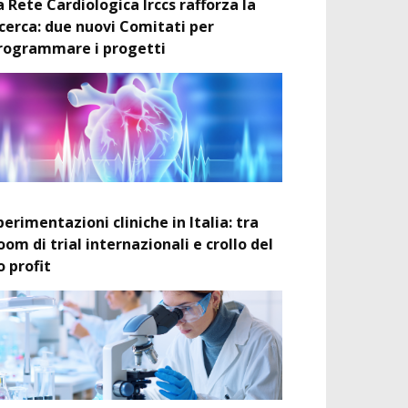
a Rete Cardiologica Irccs rafforza la
icerca: due nuovi Comitati per
rogrammare i progetti
perimentazioni cliniche in Italia: tra
oom di trial internazionali e crollo del
o profit