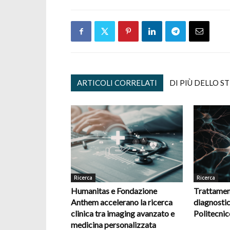
ARTICOLI CORRELATI
DI PIÙ DELLO S
Ricerca
Ricerca
Humanitas e Fondazione
Trattamen
Anthem accelerano la ricerca
diagnostic
clinica tra imaging avanzato e
Politecnic
medicina personalizzata