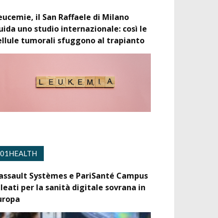
eucemie, il San Raffaele di Milano
uida uno studio internazionale: così le
ellule tumorali sfuggono al trapianto
01HEALTH
assault Systèmes e PariSanté Campus
lleati per la sanità digitale sovrana in
uropa