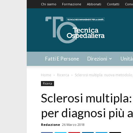
Chi siamo
Formazione
Abbonati
Contatti
Conv
Tecnica
Ospedaliera
Fatti E Persone
Direzioni
Unità
Home
Ricerca
Sclerosi multipla: nuova metodolo
Ricerca
Sclerosi multipla
per diagnosi più 
Redazione
26 Marzo 2018