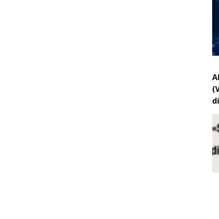
A
(
d