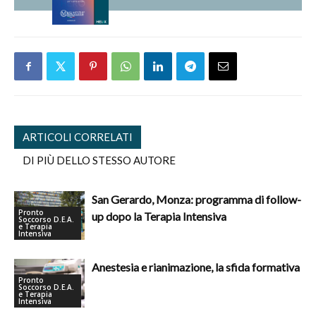
ARTICOLI CORRELATI
DI PIÙ DELLO STESSO AUTORE
San Gerardo, Monza: programma di follow-
Pronto
up dopo la Terapia Intensiva
Soccorso D.E.A.
e Terapia
Intensiva
Anestesia e rianimazione, la sfida formativa
Pronto
Soccorso D.E.A.
e Terapia
Intensiva