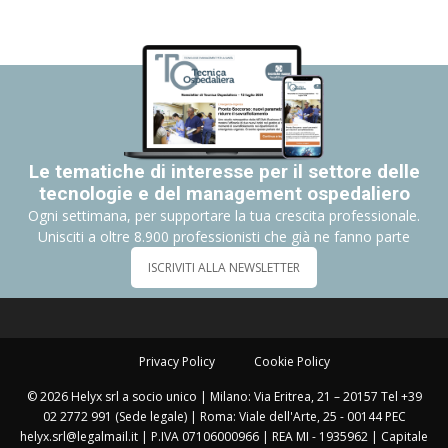
Le tematiche di interesse per il settore delle
tecnologie e del management ospedaliero
Ogni settimana, per supportare la tua crescita professionale.
Unisciti a oltre 8.900 professionisti che già ne fanno parte
ISCRIVITI ALLA NEWSLETTER
Privacy Policy
Cookie Policy
© 2026 Helyx srl a socio unico | Milano: Via Eritrea, 21 – 20157 Tel +39
02 2772 991 (Sede legale) | Roma: Viale dell'Arte, 25 - 00144 PEC
helyx.srl@legalmail.it | P.IVA 07106000966 | REA MI - 1935962 | Capitale