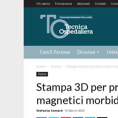
Chi siamo
Formazione
Abbonati
Contatti
Conv
Tecnica
Ospedaliera
Fatti E Persone
Direzioni
Unità
Home
Ricerca
Stampa 3D per produrre robot ma
Ricerca
Stampa 3D per p
magnetici morbid
Stefania Somaré
13 Marzo 2023