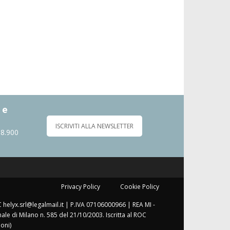
 e
ISCRIVITI ALLA NEWSLETTER
 8.900
Privacy Policy
Cookie Policy
C helyx.srl@legalmail.it | P.IVA 07106000966 | REA MI -
le di Milano n. 585 del 21/10/2003. Iscritta al ROC
oni)