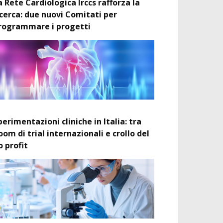
a Rete Cardiologica Irccs rafforza la
icerca: due nuovi Comitati per
rogrammare i progetti
perimentazioni cliniche in Italia: tra
oom di trial internazionali e crollo del
o profit