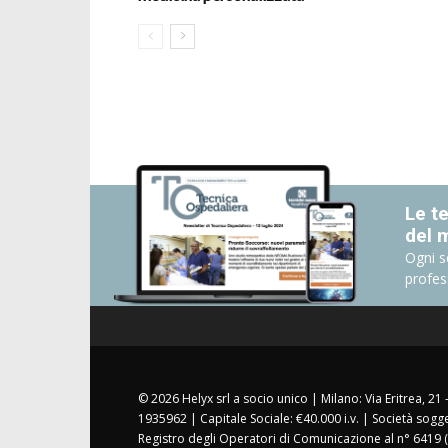
Le te
del 
Ogni s
profes
© 2026 Helyx srl a socio unico | Milano: Via Eritrea, 21
1935962 | Capitale Sociale: €40.000 i.v. | Società sogg
Registro degli Operatori di Comunicazione al n° 6419 (