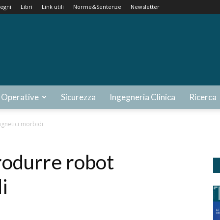
egni
Libri
Link utili
Norme&Sentenze
Newsletter
 Operative
Sicurezza
Ingegneria Clinica
Ricerca
gnetici morbidi
rodurre robot
i