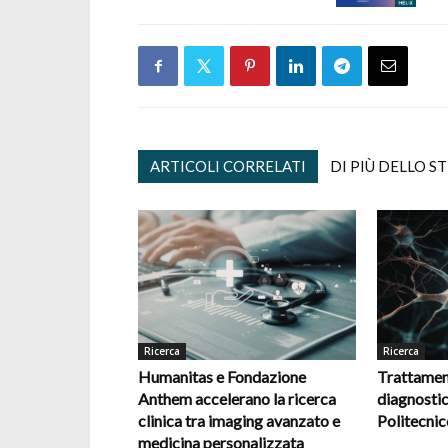
ARTICOLI CORRELATI
DI PIÙ DELLO S
Ricerca
Ricerca
Humanitas e Fondazione
Trattamen
Anthem accelerano la ricerca
diagnostic
clinica tra imaging avanzato e
Politecnic
medicina personalizzata