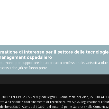
matiche di interesse per il settore delle tecnologie
management ospedaliero
ettimana, per supportare la tua crescita professionale. Unisciti a oltre
sionisti che già ne fanno parte
 – 20157 Tel +39 02 2772 991 (Sede legale) | Roma: Viale dell'Arte, 25 - 00144 PE
etta a direzione e coordinamento di Tecniche Nuove S.p.A. Registrazione: Tribuna
delibera 236/01/Cons del 30.6.01 dell’Autorità per le Garanzie nelle Comunicazi