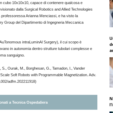
un cubo 10x10x10, capace di contenere qualcosa e
ervisionato dalla Surgical Robotics and Allied Technologies
la professoressa Arianna Menciassi, e ha visto la
ry Group del Dipartimento di Ingegneria Meccanica
U
 (AuTonomous intraLuminAl Surgery), il cui scopo è
d
 muovano in autonomia dentro strutture tubolari complesse e
a
tema sanguigno.
ne, S., Ourak, M., Borghesan, G., Tamadon, I., Vander
ll-Scale Soft Robots with Programmable Magnetization. Adv.
0.1002/adfm.202211918)
N
nati a Tecnica Ospedaliera
l