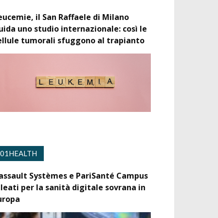
eucemie, il San Raffaele di Milano
uida uno studio internazionale: così le
ellule tumorali sfuggono al trapianto
01HEALTH
assault Systèmes e PariSanté Campus
lleati per la sanità digitale sovrana in
uropa