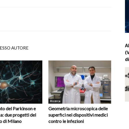
A
TESSO AUTORE
(
d
Ricerca
to del Parkinson e
Geometria microscopica delle
a: due progetti del
superfici nei dispositivi medici
o di Milano
contro le infezioni