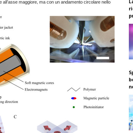
L
re all’asse maggiore, ma con un andamento circolare nello
r
p
S
b
n