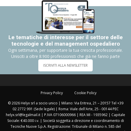
Le tematiche di interesse per il settore delle
tecnologie e del management ospedaliero
Ogni settimana, per supportare la tua crescita professionale.
Unisciti a oltre 8.900 professionisti che già ne fanno parte
ISCRIVITI ALLA NEWSLETTER
Privacy Policy
Cookie Policy
© 2026 Helyx srl a socio unico | Milano: Via Eritrea, 21 – 20157 Tel +39
02 2772 991 (Sede legale) | Roma: Viale dell'Arte, 25 - 00144 PEC
helyx.srl@legalmail.it | P.IVA 07106000966 | REA MI - 1935962 | Capitale
Sociale: €40.000 i.v. | Società soggetta a direzione e coordinamento di
Tecniche Nuove S.p.A. Registrazione: Tribunale di Milano n. 585 del