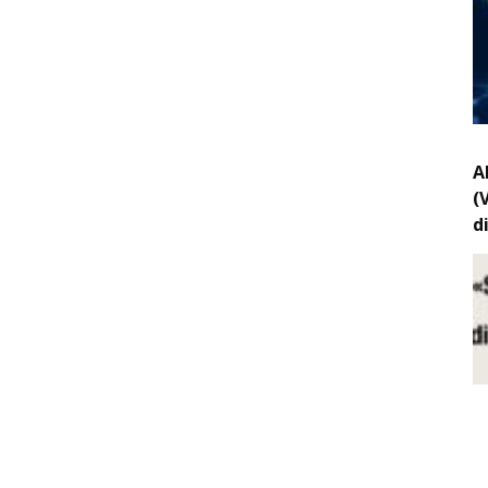
A
(
d