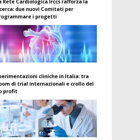
a Rete Cardiologica Irccs rafforza la
icerca: due nuovi Comitati per
rogrammare i progetti
perimentazioni cliniche in Italia: tra
oom di trial internazionali e crollo del
o profit