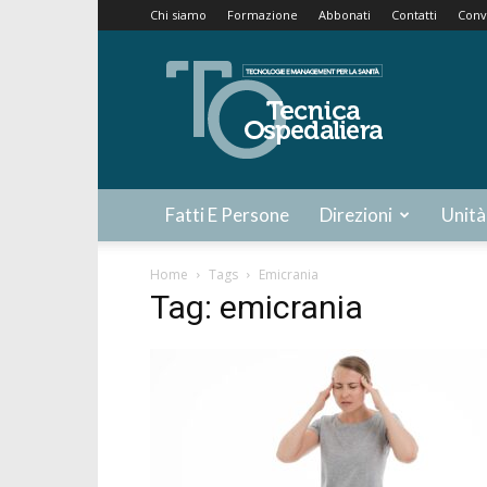
Chi siamo
Formazione
Abbonati
Contatti
Conv
Tecnica
Ospedaliera
Fatti E Persone
Direzioni
Unità
Home
Tags
Emicrania
Tag: emicrania