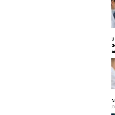
U
d
a
N
l