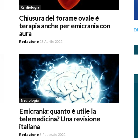
Cardiologia
Chiusura del forame ovale è
terapia anche per emicrania con
Ed
aura
Redazione
28 Aprile 2022
Neurologia
Emicrania: quanto è utile la
telemedicina? Una revisione
italiana
Redazione
8 Febbraio 2022