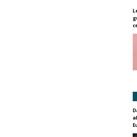
L
g
c
D
a
E