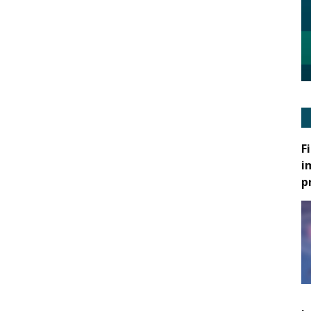
F
i
p