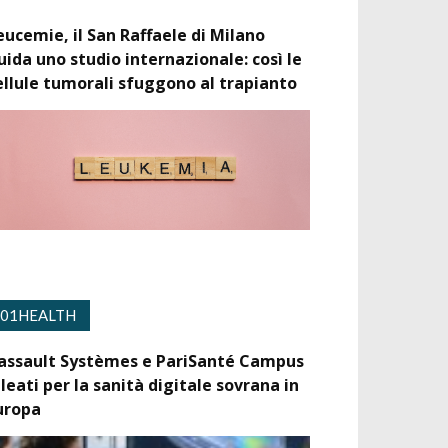
eucemie, il San Raffaele di Milano
uida uno studio internazionale: così le
ellule tumorali sfuggono al trapianto
01HEALTH
assault Systèmes e PariSanté Campus
lleati per la sanità digitale sovrana in
uropa