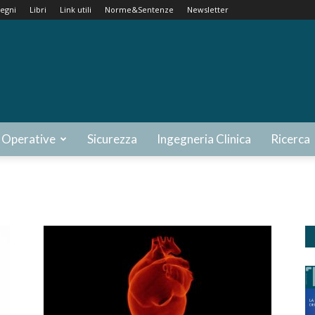
egni
Libri
Link utili
Norme&Sentenze
Newsletter
 Operative
Sicurezza
Ingegneria Clinica
Ricerca