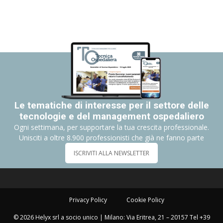
Le tematiche di interesse per il settore delle
tecnologie e del management ospedaliero
Ogni settimana, per supportare la tua crescita professionale.
Unisciti a oltre 8.900 professionisti che già ne fanno parte
ISCRIVITI ALLA NEWSLETTER
Privacy Policy
Cookie Policy
© 2026 Helyx srl a socio unico | Milano: Via Eritrea, 21 – 20157 Tel +39