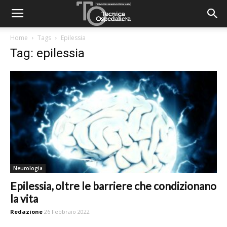
Home
Tags
Epilessia
Tag: epilessia
Neurologia
Epilessia, oltre le barriere che condizionano
la vita
Redazione
26 Febbraio 2022