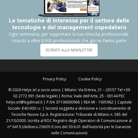
Le tematiche di interesse per il settore delle
tecnologie e del management ospedaliero
Ogni settimana, per supportare la tua crescita professionale.
Unisciti a oltre 8.900 professionisti che già ne fanno parte
ISCRIVITI ALLA NEWSLETTER
Privacy Policy
Cookie Policy
© 2026 Helyx srl a socio unico | Milano: Via Eritrea, 21 – 20157 Tel +39
02 2772 991 (Sede legale) | Roma: Viale dell'Arte, 25 - 00144 PEC
helyx.srl@legalmail.it | P.IVA 07106000966 | REA MI - 1935962 | Capitale
Sociale: €40.000 i.v. | Società soggetta a direzione e coordinamento di
Tecniche Nuove S.p.A. Registrazione: Tribunale di Milano n. 585 del
21/10/2003. Iscritta al ROC Registro degli Operatori di Comunicazione al
n° 6419 (delibera 236/01/Cons del 30.6.01 dell’Autorità per le Garanzie
nelle Comunicazioni)