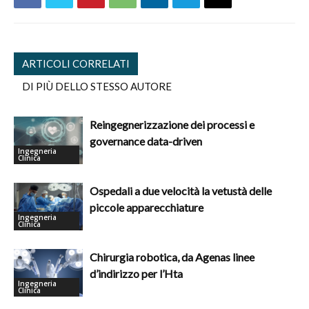
ARTICOLI CORRELATI
DI PIÙ DELLO STESSO AUTORE
Reingegnerizzazione dei processi e
governance data-driven
Ingegneria
Clinica
Ospedali a due velocità la vetustà delle
piccole apparecchiature
Ingegneria
Clinica
Chirurgia robotica, da Agenas linee
d’indirizzo per l’Hta
Ingegneria
Clinica