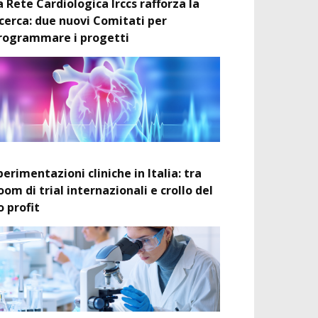
a Rete Cardiologica Irccs rafforza la
icerca: due nuovi Comitati per
rogrammare i progetti
perimentazioni cliniche in Italia: tra
oom di trial internazionali e crollo del
o profit