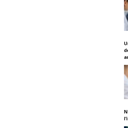
U
d
a
N
l