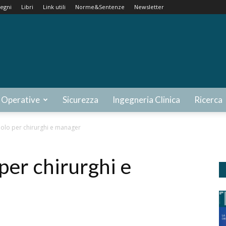
egni
Libri
Link utili
Norme&Sentenze
Newsletter
 Operative
Sicurezza
Ingegneria Clinica
Ricerca
uolo per chirurghi e manager
 per chirurghi e