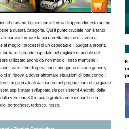
cation che usano il gioco come forma di apprendimento anche
ene a questa categoria. Qui il punto cruciale non è tanto
enarsi a formare la più corretta équipe di lavoro a
e al meglio i processi di un ospedale e il budget a propria
rasformare il proprio ospedale nel migliore ospedale del
sere utilizzato anche da non medici, esso mantiene il
F
zioni realistiche di operazioni chirurgiche di vario genere,
i
p
 si ritrova a dover affrontare situazioni di lotta contro il
ere i migliori alleati da inserire nel proprio team chirurgico è
esta app è stata sviluppata sia per sistemi Android, dalla
lla versione 8.0 in poi; è gratuita ed è disponibile in
gnolo, portoghese, tedesco, russo.
nati a Tecnica Ospedaliera