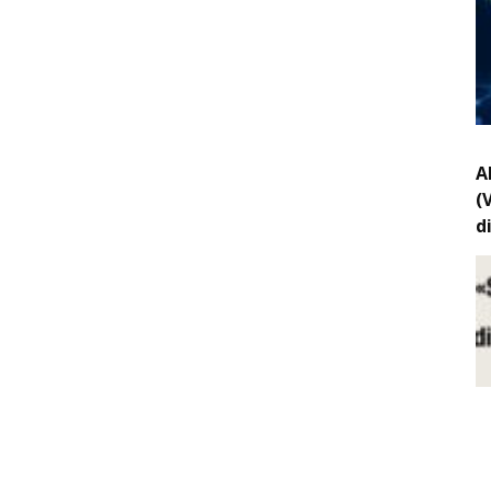
A
(
d