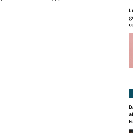
L
g
c
D
a
E