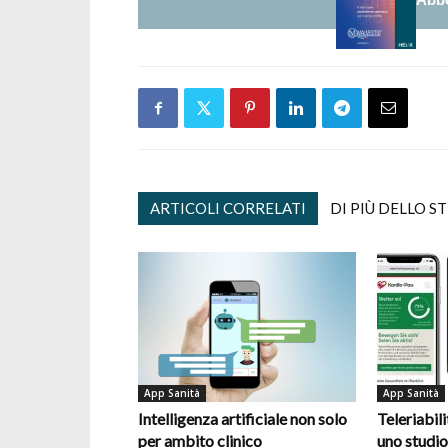
ARTICOLI CORRELATI
DI PIÙ DELLO S
App Sanità
App Sanità
Intelligenza artificiale non solo
Teleriabil
per ambito clinico
uno studio