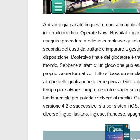
Abbiamo già parlato in questa rubrica di appli
in ambito medico. Operate Now: Hospital apparti
eseguire procedure mediche complesse quanto all
seconda del caso da trattare e imparare a gestir
disposizione. L’obiettivo finale del giocatore è t
mondo. Sebbene si tratti di un gioco che può es
proprio valore formativo. Tutto si basa su simula
alcune delle quali anche di emergenza. Giocando ci
tempo per salvare i propri pazienti e saper scegli
fondamentale per poterle risolvere al meglio. Qu
versione 4.2 e successive, sia per sistemi iOS, da
diverse lingue: italiano, inglese, francese, spa
Abbo