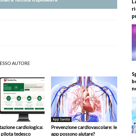
L
r
p
TESSO AUTORE
S
b
n
App Sanità
itazione cardiologica:
Prevenzione cardiovascolare: le
 pilota tedesco
app possono aiutare?