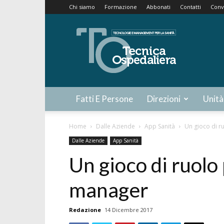
Chi siamo
Formazione
Abbonati
Contatti
Conv
Tecnica
Ospedaliera
Fatti E Persone
Direzioni
Unità
Home
Dalle Aziende
App Sanità
Un gioco di r
Dalle Aziende
App Sanità
Un gioco di ruolo
manager
Redazione
14 Dicembre 2017