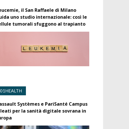
eucemie, il San Raffaele di Milano
uida uno studio internazionale: così le
ellule tumorali sfuggono al trapianto
01HEALTH
assault Systèmes e PariSanté Campus
lleati per la sanità digitale sovrana in
uropa