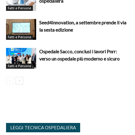
ospedaliera
Fatti e Persone
Seed4Innovation, a settembre prende il via
la sesta edizione
Fatti e Persone
Ospedale Sacco, conclusi i lavori Pnrr:
verso un ospedale più moderno e sicuro
Fatti e Persone
LEGGI TECNICA OSPEDALIERA