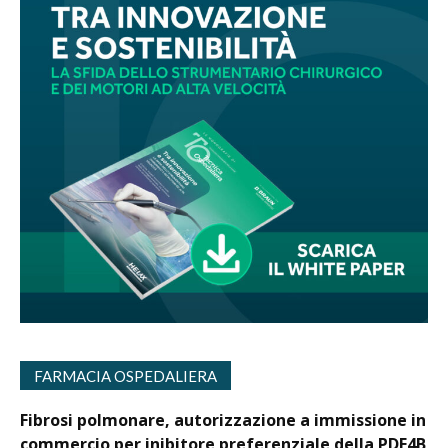
FARMACIA OSPEDALIERA
Fibrosi polmonare, autorizzazione a immissione in
commercio per inibitore preferenziale della PDE4B