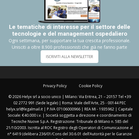
Le tematiche di interesse per il settore delle
tecnologie e del management ospedaliero
Ogni settimana, per supportare la tua crescita professionale.
Unisciti a oltre 8.900 professionisti che già ne fanno parte
ISCRIVITI ALLA NEWSLETTER
Privacy Policy
Cookie Policy
© 2026 Helyx srl a socio unico | Milano: Via Eritrea, 21 – 20157 Tel +39
02 2772 991 (Sede legale) | Roma: Viale dell'Arte, 25 - 00144 PEC
helyx.srl@legalmail.it | P.IVA 07106000966 | REA MI - 1935962 | Capitale
Sociale: €40.000 i.v. | Società soggetta a direzione e coordinamento di
Tecniche Nuove S.p.A. Registrazione: Tribunale di Milano n. 585 del
21/10/2003. Iscritta al ROC Registro degli Operatori di Comunicazione al
n° 6419 (delibera 236/01/Cons del 30.6.01 dell’Autorità per le Garanzie