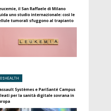
eucemie, il San Raffaele di Milano
uida uno studio internazionale: così le
ellule tumorali sfuggono al trapianto
01HEALTH
assault Systèmes e PariSanté Campus
lleati per la sanità digitale sovrana in
uropa