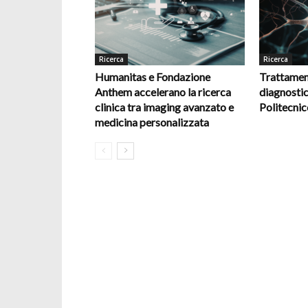
Ricerca
Ricerca
Humanitas e Fondazione
Trattamen
Anthem accelerano la ricerca
diagnostic
clinica tra imaging avanzato e
Politecnic
medicina personalizzata