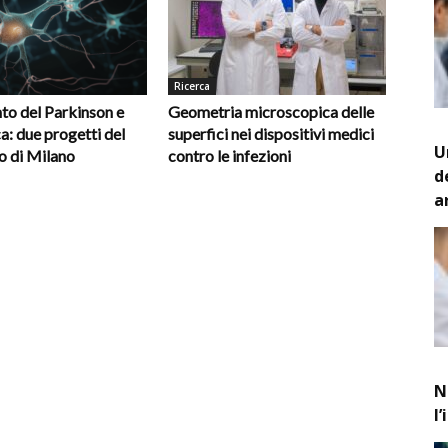
Ricerca
to del Parkinson e
Geometria microscopica delle
a: due progetti del
superfici nei dispositivi medici
U
o di Milano
contro le infezioni
d
a
N
l