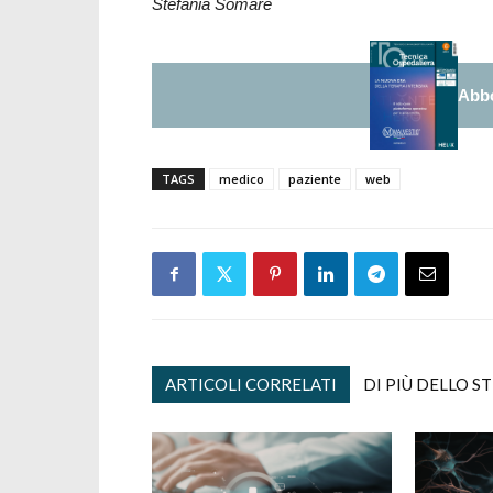
Stefania Somaré
Abbo
TAGS
medico
paziente
web
ARTICOLI CORRELATI
DI PIÙ DELLO S