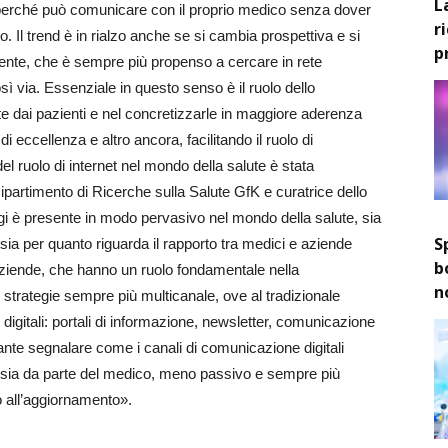
L
, perché può comunicare con il proprio medico senza dover
r
 Il trend è in rialzo anche se si cambia prospettiva e si
p
ziente, che è sempre più propenso a cercare in rete
ì via. Essenziale in questo senso è il ruolo dello
ute dai pazienti e nel concretizzarle in maggiore aderenza
o di eccellenza e altro ancora, facilitando il ruolo di
l ruolo di internet nel mondo della salute è stata
 Dipartimento di Ricerche sulla Salute GfK e curatrice dello
l oggi è presente in modo pervasivo nel mondo della salute, sia
S
sia per quanto riguarda il rapporto tra medici e aziende
b
ziende, che hanno un ruolo fondamentale nella
n
strategie sempre più multicanale, ove al tradizionale
 digitali: portali di informazione, newsletter, comunicazione
ante segnalare come i canali di comunicazione digitali
e sia da parte del medico, meno passivo e sempre più
o all’aggiornamento».