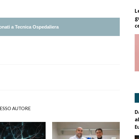
L
g
c
nati a Tecnica Ospedaliera
TESSO AUTORE
D
a
E