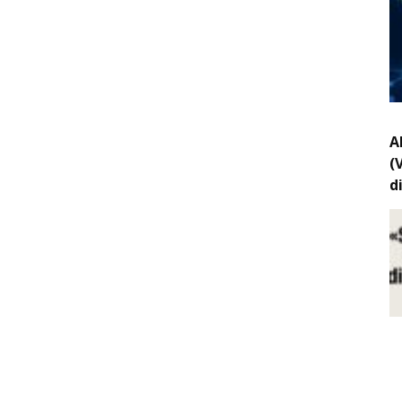
A
(
d