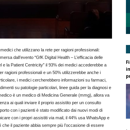
medici che utilizzano la rete per ragioni professionali:
rsa dall’evento “GfK Digital Health – L’efficacia delle
F
l e la Patient Centricity” il 93% dei medici accederebbe a
i
per ragioni professionali e un 50% utilizzerebbe anche i
p
rticolare, i medici cercherebbero informazioni su farmaci,
ndimenti su patologie particolari, linee guida per la diagnosi e
il medico è un medico di Medicina Generale (mmg), allora va
nza ai quali inviare il proprio assistito per un consulto
apporto con i pazienti è stato modificato dai nuovi modi di
care con i propri assistiti via mail, il 44% usa WhatsApp e
sì che il paziente abbia sempre più l’occasione di essere