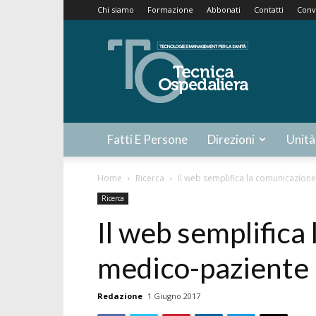
Chi siamo
Formazione
Abbonati
Contatti
Conv
Tecnica
Ospedaliera
Fatti E Persone
Direzioni
Unità
Home
Ricerca
Il web semplifica la comunicazion
Ricerca
Il web semplifica
medico-paziente
Redazione
1 Giugno 2017