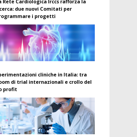
a Rete Cardiologica Irccs rafforza la
icerca: due nuovi Comitati per
rogrammare i progetti
perimentazioni cliniche in Italia: tra
oom di trial internazionali e crollo del
o profit