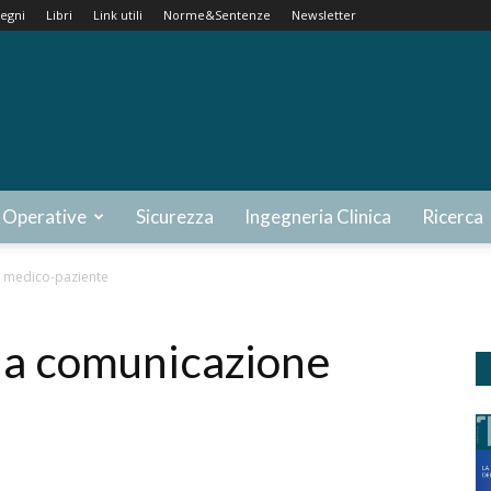
egni
Libri
Link utili
Norme&Sentenze
Newsletter
 Operative
Sicurezza
Ingegneria Clinica
Ricerca
e medico-paziente
 la comunicazione