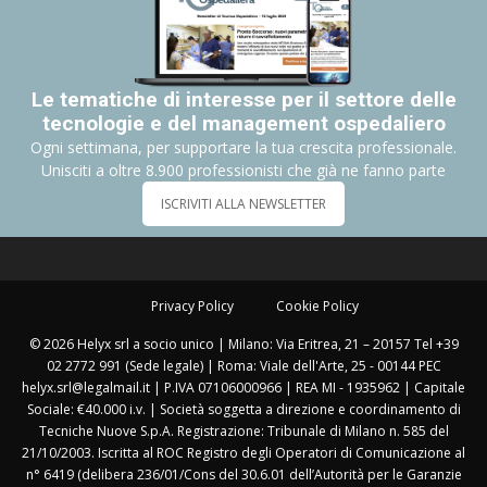
Le tematiche di interesse per il settore delle
tecnologie e del management ospedaliero
Ogni settimana, per supportare la tua crescita professionale.
Unisciti a oltre 8.900 professionisti che già ne fanno parte
ISCRIVITI ALLA NEWSLETTER
Privacy Policy
Cookie Policy
© 2026 Helyx srl a socio unico | Milano: Via Eritrea, 21 – 20157 Tel +39
02 2772 991 (Sede legale) | Roma: Viale dell'Arte, 25 - 00144 PEC
helyx.srl@legalmail.it | P.IVA 07106000966 | REA MI - 1935962 | Capitale
Sociale: €40.000 i.v. | Società soggetta a direzione e coordinamento di
Tecniche Nuove S.p.A. Registrazione: Tribunale di Milano n. 585 del
21/10/2003. Iscritta al ROC Registro degli Operatori di Comunicazione al
n° 6419 (delibera 236/01/Cons del 30.6.01 dell’Autorità per le Garanzie