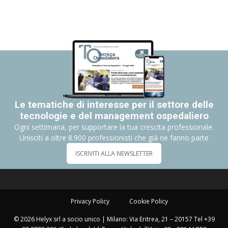
Le tematiche di interesse per il settore delle
tecnologie e del management ospedaliero
Ogni settimana, per supportare la tua crescita professionale.
Unisciti a oltre 8.900 professionisti che già ne fanno parte
ISCRIVITI ALLA NEWSLETTER
Privacy Policy
Cookie Policy
© 2026 Helyx srl a socio unico | Milano: Via Eritrea, 21 – 20157 Tel +39