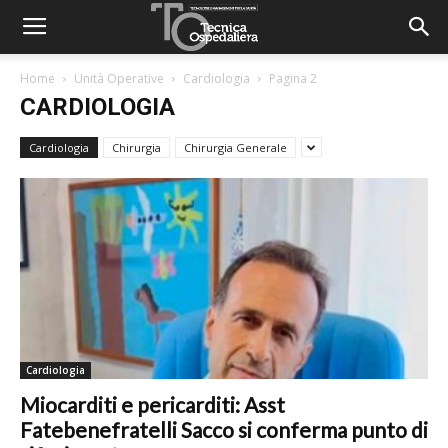
Home
Unità Operative
Cardiologia
Pagina 2
CARDIOLOGIA
Cardiologia
Chirurgia
Chirurgia Generale
Cardiologia
Miocarditi e pericarditi: Asst
Fatebenefratelli Sacco si conferma punto di