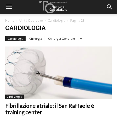
Home
Unità Operative
Cardiologia
Pagina 23
CARDIOLOGIA
Cardiologia
Chirurgia
Chirurgia Generale
Cardiologia
Fibrillazione atriale: il San Raffaele è
training center