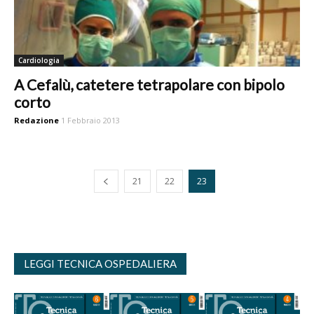
Cardiologia
A Cefalù, catetere tetrapolare con bipolo
corto
Redazione
1 Febbraio 2013
21
22
23
LEGGI TECNICA OSPEDALIERA