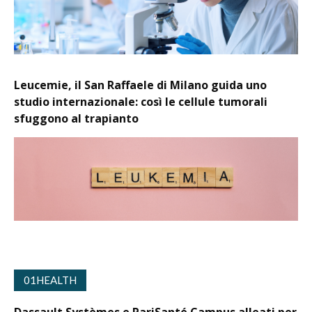
Leucemie, il San Raffaele di Milano guida uno
studio internazionale: così le cellule tumorali
sfuggono al trapianto
01HEALTH
Dassault Systèmes e PariSanté Campus alleati per