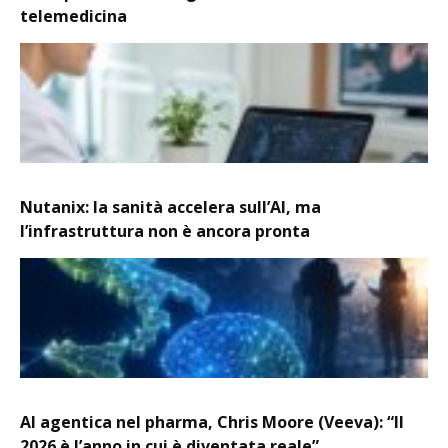
telemedicina
Nutanix: la sanità accelera sull’AI, ma
l’infrastruttura non è ancora pronta
AI agentica nel pharma, Chris Moore (Veeva): “Il
2026 è l’anno in cui è diventata reale”