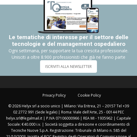
Le tematiche di interesse per il settore delle
tecnologie e del management ospedaliero
Ogni settimana, per supportare la tua crescita professionale.
Unisciti a oltre 8.900 professionisti che già ne fanno parte
ISCRIVITI ALLA NEWSLETTER
Privacy Policy
Cookie Policy
© 2026 Helyx srl a socio unico | Milano: Via Eritrea, 21 – 20157 Tel +39
02 2772 991 (Sede legale) | Roma: Viale dell'Arte, 25 - 00144 PEC
helyx.srl@legalmail.it | P.IVA 07106000966 | REA MI - 1935962 | Capitale
Sociale: €40.000 i.v. | Società soggetta a direzione e coordinamento di
Tecniche Nuove S.p.A. Registrazione: Tribunale di Milano n. 585 del
21/10/2003. Iscritta al ROC Registro degli Operatori di Comunicazione al