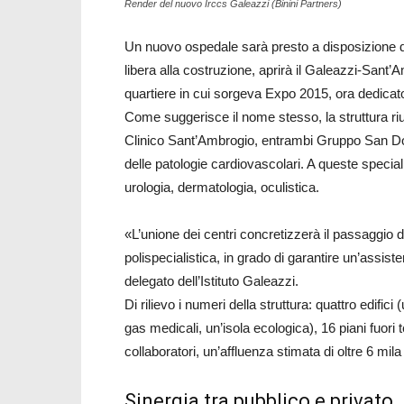
Render del nuovo Irccs Galeazzi (Binini Partners)
Un nuovo ospedale sarà presto a disposizione de
libera alla costruzione, aprirà il Galeazzi-Sant’A
quartiere in cui sorgeva Expo 2015, ora dedicato
Come suggerisce il nome stesso, la struttura riuni
Clinico Sant’Ambrogio, entrambi Gruppo San Donat
delle patologie cardiovascolari. A queste special
urologia, dermatologia, oculistica.
«L’unione dei centri concretizzerà il passaggio 
polispecialistica, in grado di garantire un’assi
delegato dell’Istituto Galeazzi.
Di rilievo i numeri della struttura: quattro edific
gas medicali, un’isola ecologica), 16 piani fuori 
collaboratori, un’affluenza stimata di oltre 6 mil
Sinergia tra pubblico e privato