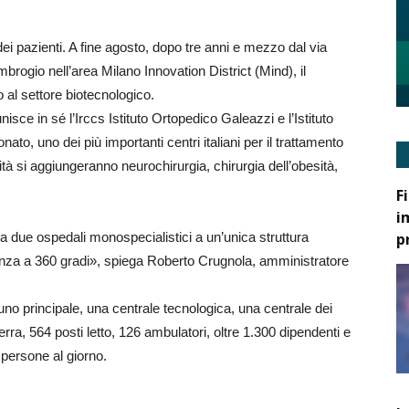
i pazienti. A fine agosto, dopo tre anni e mezzo dal via
mbrogio nell’area Milano Innovation District (Mind), il
 al settore biotecnologico.
sce in sé l’Irccs Istituto Ortopedico Galeazzi e l’Istituto
o, uno dei più importanti centri italiani per il trattamento
ità si aggiungeranno neurochirurgia, chirurgia dell’obesità,
F
i
p
da due ospedali monospecialistici a un’unica struttura
stenza a 360 gradi», spiega Roberto Crugnola, amministratore
i (uno principale, una centrale tecnologica, una centrale dei
terra, 564 posti letto, 126 ambulatori, oltre 1.300 dipendenti e
a persone al giorno.