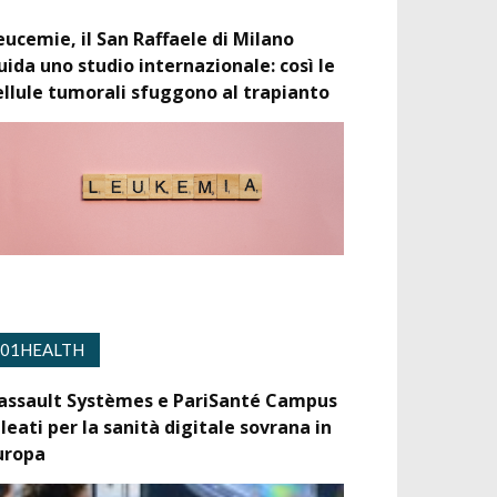
eucemie, il San Raffaele di Milano
uida uno studio internazionale: così le
ellule tumorali sfuggono al trapianto
01HEALTH
assault Systèmes e PariSanté Campus
lleati per la sanità digitale sovrana in
uropa