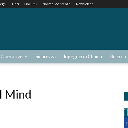
egni
Libri
Link utili
Norme&Sentenze
Newsletter
 Operative
Sicurezza
Ingegneria Clinica
Ricerca
al Mind