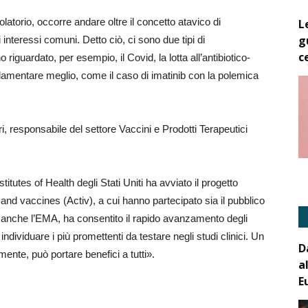
atorio, occorre andare oltre il concetto atavico di
L
g
li interessi comuni. Detto ciò, ci sono due tipi di
c
 riguardato, per esempio, il Covid, la lotta all’antibiotico-
golamentare meglio, come il caso di imatinib con la polemica
, responsabile del settore Vaccini e Prodotti Terapeutici
stitutes of Health degli Stati Uniti ha avviato il progetto
and vaccines (Activ), a cui hanno partecipato sia il pubblico
to anche l’EMA, ha consentito il rapido avanzamento degli
 individuare i più promettenti da testare negli studi clinici. Un
D
ente, può portare benefici a tutti».
a
E