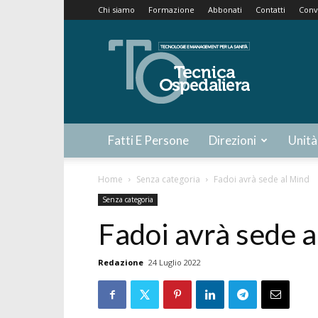
Chi siamo
Formazione
Abbonati
Contatti
Conv
Tecnica
Ospedaliera
Fatti E Persone
Direzioni
Unità
Home
Senza categoria
Fadoi avrà sede al Mind
Senza categoria
Fadoi avrà sede 
Redazione
24 Luglio 2022