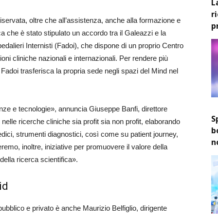
L
r
riservata, oltre che all’assistenza, anche alla formazione e
p
ica che è stato stipulato un accordo tra il Galeazzi e la
dalieri Internisti (Fadoi), che dispone di un proprio Centro
oni cliniche nazionali e internazionali. Per rendere più
Fadoi trasferisca la propria sede negli spazi del Mind nel
ze e tecnologie», annuncia Giuseppe Banfi, direttore
S
nelle ricerche cliniche sia profit sia non profit, elaborando
b
medici, strumenti diagnostici, così come su patient journey,
n
peremo, inoltre, iniziative per promuovere il valore della
della ricerca scientifica».
id
ubblico e privato è anche Maurizio Belfiglio, dirigente