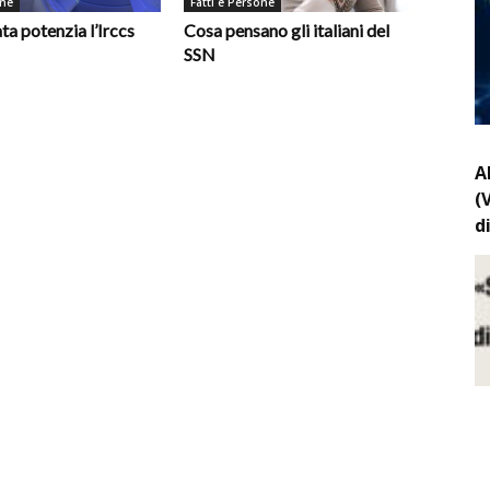
one
Fatti e Persone
ata potenzia l’Irccs
Cosa pensano gli italiani del
SSN
A
(
d