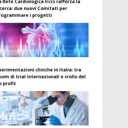
a Rete Cardiologica Irccs rafforza la
icerca: due nuovi Comitati per
rogrammare i progetti
perimentazioni cliniche in Italia: tra
oom di trial internazionali e crollo del
o profit