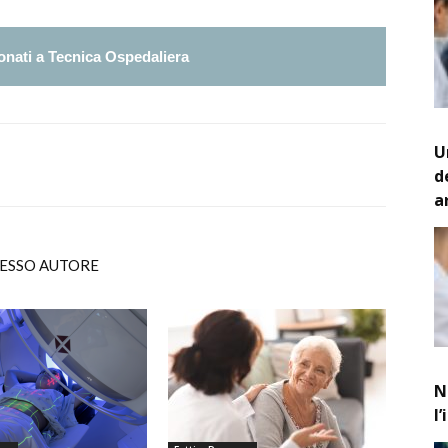
nati a Tecnica Ospedaliera
U
d
a
TESSO AUTORE
N
l